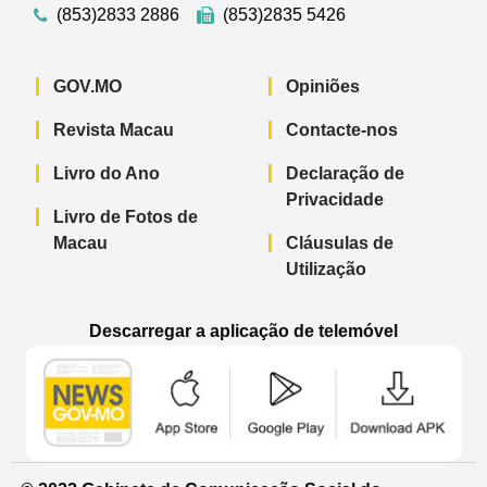
(853)2833 2886
(853)2835 5426
GOV.MO
Opiniões
Revista Macau
Contacte-nos
Livro do Ano
Declaração de
Privacidade
Livro de Fotos de
Macau
Cláusulas de
Utilização
Descarregar a aplicação de telemóvel
Aplicação de telemóvel “Notícias do G
Aplicação de telemóvel “
Aplicação 