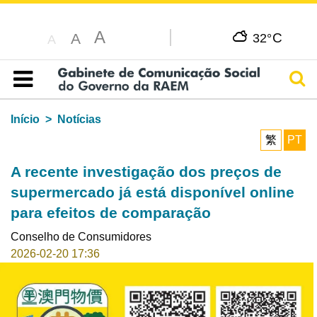
A
C
A
32°
A
Pesq
Índice
Início
Notícias
繁
PT
A recente investigação dos preços de
supermercado já está disponível online
para efeitos de comparação
Conselho de Consumidores
2026-02-20 17:36