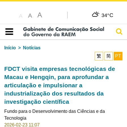
A
C
A
34°
A
Pesq
Índice
Início
Notícias
繁
简
PT
FDCT visita empresas tecnológicas de
Macau e Hengqin, para aprofundar a
articulação e impulsionar a
industrialização dos resultados da
investigação científica
Fundo para o Desenvolvimento das Ciências e da
Tecnologia
2026-02-23 11:07