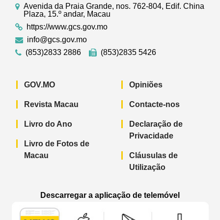
Avenida da Praia Grande, nos. 762-804, Edif. China
Plaza, 15.º andar, Macau
https://www.gcs.gov.mo
info@gcs.gov.mo
(853)2833 2886
(853)2835 5426
GOV.MO
Opiniões
Revista Macau
Contacte-nos
Livro do Ano
Declaração de
Privacidade
Livro de Fotos de
Macau
Cláusulas de
Utilização
Descarregar a aplicação de telemóvel
Aplicação de telemóvel “Notícias do G
Aplicação de telemóvel “
Aplicação 