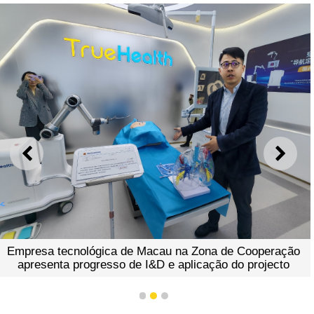
ANTERIOR
SEGU
de Macau na Zona de Cooperação
 de I&D e aplicação do projecto
1
2
3