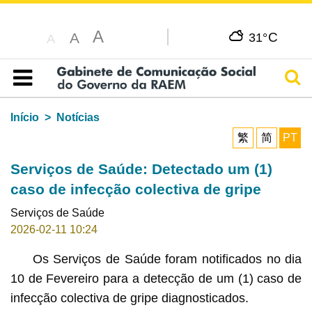
A
C
A
31°
A
Pesq
Índice
Início
Notícias
繁
简
PT
Serviços de Saúde: Detectado um (1)
caso de infecção colectiva de gripe
Serviços de Saúde
2026-02-11 10:24
Os Serviços de Saúde foram notificados no dia
10 de Fevereiro para a detecção de um (1) caso de
infecção colectiva de gripe diagnosticados.