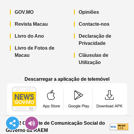
GOV.MO
Opiniões
Revista Macau
Contacte-nos
Livro do Ano
Declaração de
Privacidade
Livro de Fotos de
Macau
Cláusulas de
Utilização
Descarregar a aplicação de telemóvel
Aplicação de telemóvel “Notícias do G
Aplicação de telemóvel “
Aplicação 
© 2022 Gabinete de Comunicação Social do
Governo da RAEM