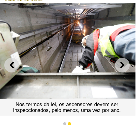
ANTERIOR
SEGU
Os responsáveis devem 
 ascensores devem ser
antecedência possível, uma
enos, uma vez por ano.
proceder à inspecção 
1
2