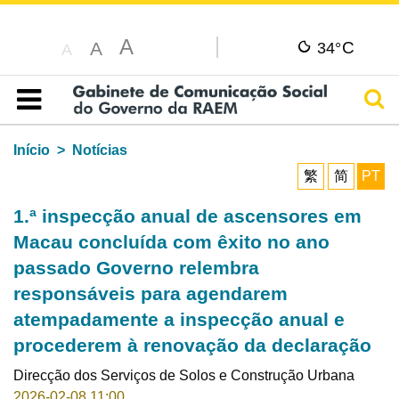
A
C
A
34°
A
Pesq
Índice
Início
Notícias
繁
简
PT
1.ª inspecção anual de ascensores em
Macau concluída com êxito no ano
passado Governo relembra
responsáveis para agendarem
atempadamente a inspecção anual e
procederem à renovação da declaração
Direcção dos Serviços de Solos e Construção Urbana
2026-02-08 11:00