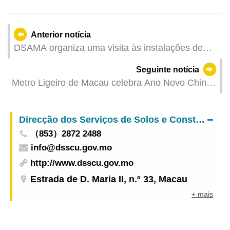
Anterior notícia
DSAMA organiza uma visita às instalações de
água reciclada, destinada ao Conselho
Seguinte notícia
Consultivo de Serviços Comunitários das Ilhas
Metro Ligeiro de Macau celebra Ano Novo Chinês
com Actividades Especiais e Evento Público na
Estação da Barra a 14 de Fevereiro
Direcção dos Serviços de Solos e Construção Urbana
（853）2872 2488
info@dsscu.gov.mo
http://www.dsscu.gov.mo
Estrada de D. Maria II, n.º 33, Macau
+ mais