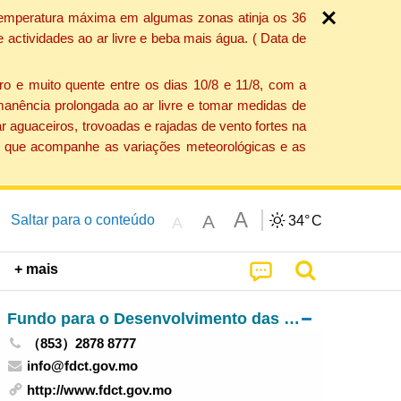
a temperatura máxima em algumas zonas atinja os 36
actividades ao ar livre e beba mais água. ( Data de
o e muito quente entre os dias 10/8 e 11/8, com a
anência prolongada ao ar livre e tomar medidas de
 aguaceiros, trovoadas e rajadas de vento fortes na
ção que acompanhe as variações meteorológicas e as
A
A
Saltar para o conteúdo
34°
C
A
+ mais
Fundo para o Desenvolvimento das Ciências e da Tecnologia
（853）2878 8777
info@fdct.gov.mo
http://www.fdct.gov.mo