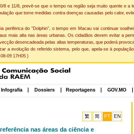
 10/8 e 11/8, prevê-se que o tempo na região seja muito quente e 
pulação que tome medidas contra doenças causadas pelo calor, evite 
periférica do "Dolphin", o tempo em Macau vai continuar soalheir
aus mais alta nas áreas urbanas. Os cidadãos devem evitar a perm
vecção desencadeada pelas altas temperaturas, que poderá provocar
izar a evolução do referido sistema, pelo que, apela-se à popula
-08-09 17H05 )
Infografia
Dossiers
Reportagens
GOV.MO
繁
简
PT
EN
 referência nas áreas da ciência e