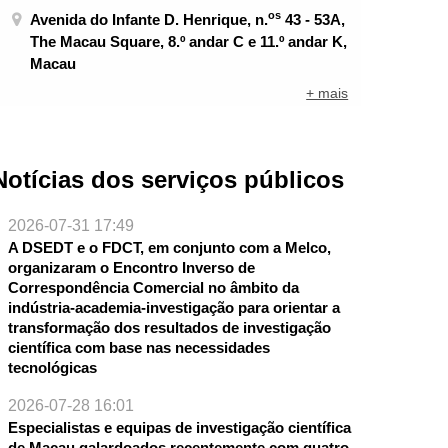
os
Avenida do Infante D. Henrique, n.
43 - 53A,
The Macau Square, 8.º andar C e 11.º andar K,
Macau
+ mais
Notícias dos serviços públicos
2026-07-31 17:49
A DSEDT e o FDCT, em conjunto com a Melco,
organizaram o Encontro Inverso de
Correspondência Comercial no âmbito da
indústria-academia-investigação para orientar a
transformação dos resultados de investigação
científica com base nas necessidades
tecnológicas
2026-07-28 16:01
Especialistas e equipas de investigação científica
NTE
de Macau galardoados recentemente com quatro