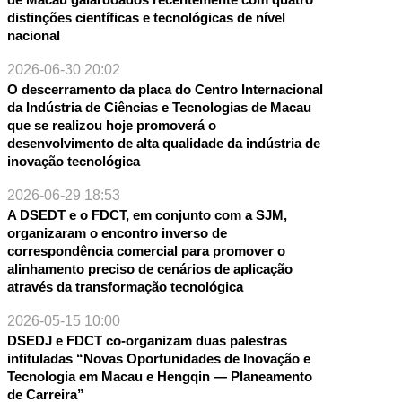
distinções científicas e tecnológicas de nível
nacional
2026-06-30 20:02
O descerramento da placa do Centro Internacional
da Indústria de Ciências e Tecnologias de Macau
que se realizou hoje promoverá o
desenvolvimento de alta qualidade da indústria de
inovação tecnológica
2026-06-29 18:53
A DSEDT e o FDCT, em conjunto com a SJM,
organizaram o encontro inverso de
correspondência comercial para promover o
alinhamento preciso de cenários de aplicação
através da transformação tecnológica
2026-05-15 10:00
DSEDJ e FDCT co-organizam duas palestras
intituladas “Novas Oportunidades de Inovação e
Tecnologia em Macau e Hengqin — Planeamento
de Carreira”