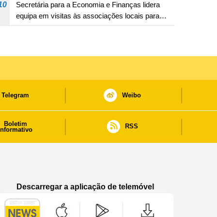
10
Secretária para a Economia e Finanças lidera
requisitos para a sua atribuição
equipa em visitas às associações locais para
consolidar consensos e promover os trabalhos
nas áreas económica e social
Telegram
Weibo
Boletim
RSS
informativo
Descarregar a aplicação de telemóvel
Aplicação de telemóvel “Notícias do Governo
Aplicação de telemóvel “Notícia
Aplicação de telem