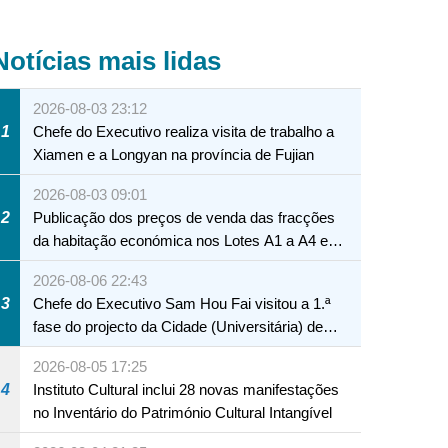
Notícias mais lidas
2026-08-03 23:12
1
Chefe do Executivo realiza visita de trabalho a
Xiamen e a Longyan na província de Fujian
2026-08-03 09:01
2
Publicação dos preços de venda das fracções
da habitação económica nos Lotes A1 a A4 e
A12 da Zona A dos Novos Aterros
2026-08-06 22:43
3
Chefe do Executivo Sam Hou Fai visitou a 1.ª
fase do projecto da Cidade (Universitária) de
Educação Internacional de Macau e Hengqin
2026-08-05 17:25
4
Instituto Cultural inclui 28 novas manifestações
no Inventário do Património Cultural Intangível