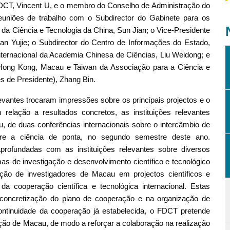
DCT, Vincent U, e o membro do Conselho de Administração do
euniões de trabalho com o Subdirector do Gabinete para os
da Ciência e Tecnologia da China, Sun Jian; o Vice-Presidente
an Yujie; o Subdirector do Centro de Informações do Estado,
ernacional da Academia Chinesa de Ciências, Liu Weidong; e
 Hong Kong, Macau e Taiwan da Associação para a Ciência e
s de Presidente), Zhang Bin.
evantes trocaram impressões sobre os principais projectos e o
elação a resultados concretos, as instituições relevantes
, de duas conferências internacionais sobre o intercâmbio de
bre a ciência de ponta, no segundo semestre deste ano.
rofundadas com as instituições relevantes sobre diversos
as de investigação e desenvolvimento científico e tecnológico
ação de investigadores de Macau em projectos científicos e
a cooperação científica e tecnológica internacional. Estas
 concretização do plano de cooperação e na organização de
ntinuidade da cooperação já estabelecida, o FDCT pretende
ação de Macau, de modo a reforçar a colaboração na realização