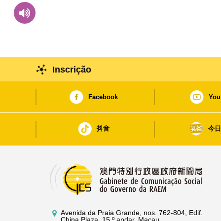
Inscrição
Facebook
You
抖音
今
Avenida da Praia Grande, nos. 762-804, Edif.
China Plaza, 15.º andar, Macau