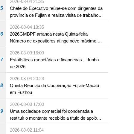
2026-08-04 21:35
5
Chefe do Executivo reúne-se com dirigentes da
província de Fujian e realiza visita de trabalho
em Fuzhou
2026-08-04 18:35
6
2026GMBPF arranca nesta Quinta-feira
Número de expositores atinge novo máximo em
18 anos
2026-08-03 16:00
7
Estatísticas monetárias e financeiras – Junho
de 2026
2026-08-04 20:23
8
Quinta Reunião da Cooperação Fujian-Macau
em Fuzhou
2026-08-03 17:00
9
Uma sociedade comercial foi condenada a
restituir o montante recebido a título de apoio
pecuniário para combater a epidemia de 2022,
2026-08-02 11:04
por não ter sido provado que reunia os