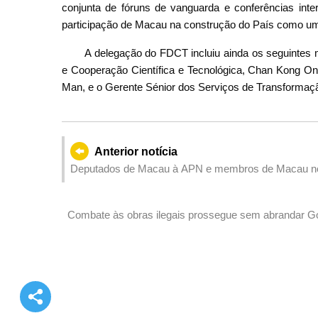
conjunta de fóruns de vanguarda e conferências intern
participação de Macau na construção do País como uma
A delegação do FDCT incluiu ainda os seguintes
e Cooperação Científica e Tecnológica, Chan Kong On,
Man, e o Gerente Sénior dos Serviços de Transformaç
Anterior notícia
Deputados de Macau à APN e membros de Macau no
o desenvolvimento de alta qualidade da Zona de Co
Combate às obras ilegais prossegue sem abrandar G
terraço na zona da Praia Grande