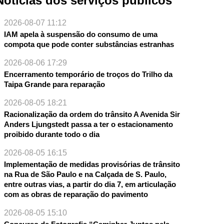
Notícias dos serviços públicos
2026-08-07 11:12
IAM apela à suspensão do consumo de uma
compota que pode conter substâncias estranhas
2026-08-06 17:29
Encerramento temporário de troços do Trilho da
Taipa Grande para reparação
2026-08-05 18:21
Racionalização da ordem do trânsito A Avenida Sir
Anders Ljungstedt passa a ter o estacionamento
proibido durante todo o dia
2026-08-05 16:15
Implementação de medidas provisórias de trânsito
na Rua de São Paulo e na Calçada de S. Paulo,
entre outras vias, a partir do dia 7, em articulação
com as obras de reparação do pavimento
2026-08-05 15:10