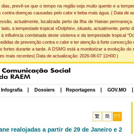
dias, prevê-se que o tempo na região seja muito quente e a temper
 contra doenças causadas pelo calor e beba mais água. ( Data de a
ão, actualmente, localizada perto da Ilha de Hainan permaneça 
lado, a tempestade tropical «Dolphin», situado, actualmente, perto 
à influência combinada deste sistema e da tempestade tropical “Do
edidas de prevenção contra o calor e ter atenção à forte convecçã
o fortes durante a tarde. A DSMG está a monitorizar a evolução do r
s mais recentes( Data de actualização: 2026-08-07 11H00 )
Infografia
Dossiers
Reportagens
GOV.MO
繁
简
PT
e realojadas a partir de 29 de Janeiro e 2