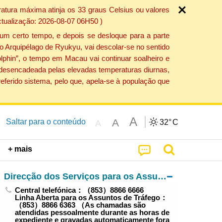
atura máxima atinja os 33 graus Celsius ou valores
ctualização: 2026-08-07 06H50 )
um certo tempo, e depois se desloque para a parte
do Arquipélago de Ryukyu, vai descolar-se no sentido
lphin”, o tempo em Macau vai continuar soalheiro e
o desencadeada pelas elevadas temperaturas diurnas,
eferido sistema, pelo que, apela-se à população que
A
A
Saltar para o conteúdo
32°
C
A
+ mais
Direcção dos Serviços para os Assuntos de Tráfego
Central telefónica：（853）8866 6666
Linha Aberta para os Assuntos de Tráfego：
（853）8866 6363 （As chamadas são
atendidas pessoalmente durante as horas de
expediente e gravadas automaticamente fora