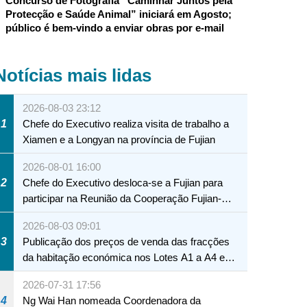
Concurso de Fotografia “Caminhar Juntos pela
Protecção e Saúde Animal” iniciará em Agosto;
público é bem-vindo a enviar obras por e-mail
Notícias mais lidas
2026-08-03 23:12
1
Chefe do Executivo realiza visita de trabalho a
Xiamen e a Longyan na província de Fujian
2026-08-01 16:00
2
Chefe do Executivo desloca-se a Fujian para
participar na Reunião da Cooperação Fujian-
Macau
2026-08-03 09:01
3
Publicação dos preços de venda das fracções
da habitação económica nos Lotes A1 a A4 e
A12 da Zona A dos Novos Aterros
2026-07-31 17:56
4
Ng Wai Han nomeada Coordenadora da