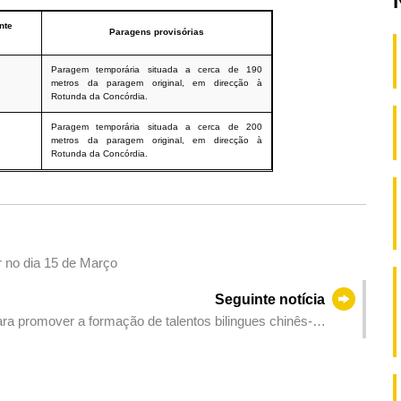
nte
Paragens provisórias
Paragem temporária situada a cerca de 190
1
metros da paragem original, em direcção à
Rotunda da Concórdia.
Paragem temporária situada a cerca de 200
2
metros da paragem original, em direcção à
Rotunda da Concórdia.
r no dia 15 de Março
Seguinte notícia
ra promover a formação de talentos bilingues chinês-