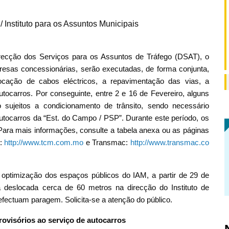
 Instituto para os Assuntos Municipais
irecção dos Serviços para os Assuntos de Tráfego (DSAT), o
resas concessionárias, serão executadas, de forma conjunta,
locação de cabos eléctricos, a repavimentação das vias, a
tocarros. Por conseguinte, entre 2 e 16 de Fevereiro, alguns
sujeitos a condicionamento de trânsito, sendo necessário
utocarros da “Est. do Campo / PSP”. Durante este período, os
 Para mais informações, consulte a tabela anexa ou as páginas
M:
http://www.tcm.com.mo
e Transmac:
http://www.transmac.co
 optimização dos espaços públicos do IAM, a partir de 29 de
 deslocada cerca de 60 metros na direcção do Instituto de
efectuam paragem. Solicita-se a atenção do público.
rovisórios ao serviço de autocarros