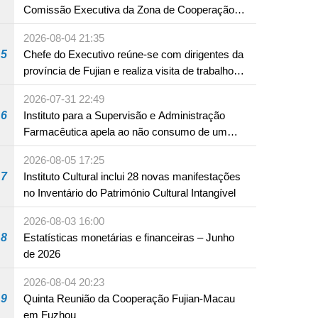
Comissão Executiva da Zona de Cooperação
Aprofundada entre Guangdong e Macau em
2026-08-04 21:35
Hengqin
5
Chefe do Executivo reúne-se com dirigentes da
província de Fujian e realiza visita de trabalho
em Fuzhou
2026-07-31 22:49
6
Instituto para a Supervisão e Administração
Farmacêutica apela ao não consumo de um
produto com substâncias medicamentosas
2026-08-05 17:25
ocidentais
7
Instituto Cultural inclui 28 novas manifestações
no Inventário do Património Cultural Intangível
2026-08-03 16:00
8
Estatísticas monetárias e financeiras – Junho
de 2026
2026-08-04 20:23
9
Quinta Reunião da Cooperação Fujian-Macau
em Fuzhou