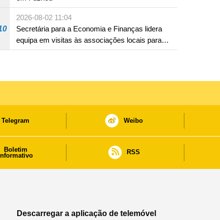
2026-08-02 11:04
10
Secretária para a Economia e Finanças lidera
equipa em visitas às associações locais para
consolidar consensos e promover os trabalhos
nas áreas económica e social
Telegram
Weibo
Boletim
RSS
informativo
Descarregar a aplicação de telemóvel