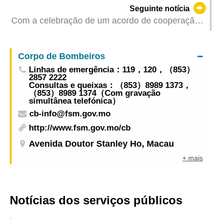
da RAEM, Ao Ieong U, participou no 8.º Fórum
Seguinte notícia
de Auditoria Guangdong-Hong Kong-Macau
Com a celebração de um acordo de cooperação
entre Macau e Chongqing, é aprofundada a
cooperação na defesa transfronteiriça dos
Corpo de Bombeiros
direitos do consumidor
Linhas de emergência：119，120，（853）
2857 2222
Consultas e queixas：（853）8989 1373，
（853）8989 1374（Com gravação
simultânea telefónica）
cb-info@fsm.gov.mo
http://www.fsm.gov.mo/cb
Avenida Doutor Stanley Ho, Macau
+ mais
Notícias dos serviços públicos