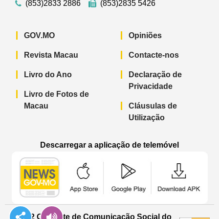
(853)2833 2886
(853)2835 5426
GOV.MO
Opiniões
Revista Macau
Contacte-nos
Livro do Ano
Declaração de
Privacidade
Livro de Fotos de
Macau
Cláusulas de
Utilização
Descarregar a aplicação de telemóvel
Aplicação de telemóvel “Notícias do G
Aplicação de telemóvel “
Aplicação 
© 2022 Gabinete de Comunicação Social do