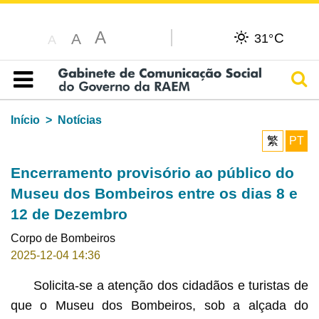
A
C
A
31°
A
Pesq
Índice
Início
Notícias
繁
PT
Encerramento provisório ao público do
Museu dos Bombeiros entre os dias 8 e
12 de Dezembro
Corpo de Bombeiros
2025-12-04 14:36
Solicita-se a atenção dos cidadãos e turistas de
que o Museu dos Bombeiros, sob a alçada do