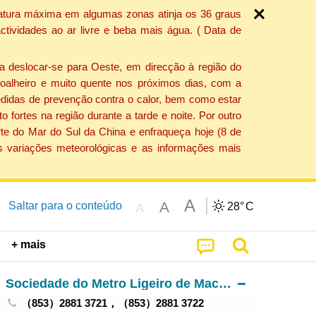
ratura máxima em algumas zonas atinja os 36 graus
tividades ao ar livre e beba mais água. ( Data de
a deslocar-se para Oeste, em direcção à região do
 soalheiro e muito quente nos próximos dias, com a
edidas de prevenção contra o calor, bem como estar
fortes na região durante a tarde e noite. Por outro
rte do Mar do Sul da China e enfraqueça hoje (8 de
s variações meteorológicas e as informações mais
A
A
Saltar para o conteúdo
28°
C
A
+ mais
Sociedade do Metro Ligeiro de Macau, S.A.
（853）2881 3721，（853）2881 3722