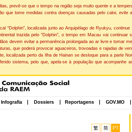
dias, prevê-se que o tempo na região seja muito quente e a tempe
ão que tome medidas contra doenças causadas pelo calor, evite ac
 “Dolphin”, localizada junto ao Arquipélago de Ryukyu, continue 
ntinental trazida pelo “Dolphin”, o tempo em Macau vai continuar
dãos devem evitar a permanência prolongada ao ar livre e tomar m
ras, que poderá provocar aguaceiros, trovoadas e rajadas de vento 
e, localizada perto da Ilha de Hainan se desloque para a parte No
ferido sistema, pelo que, apela-se à população que acompanhe a
Infografia
Dossiers
Reportagens
GOV.MO
繁
简
PT