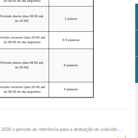
às 08:00 do dia seguinte)
Período diurno (das 08:00 até
1 pataca
às 20:00)
eríodo nocturno (das 20:00 até
0,5 patacas
às 08:00 do dia seguinte)
Período diurno (das 08:00 até
6 patacas
às 20:00)
eríodo nocturno (das 20:00 até
3 patacas
às 08:00 do dia seguinte)
026 o período de referência para a atribuição do subsídio no
 aos empregadores pela remuneração paga na licença de