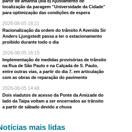
partir de amanhã (dia 8) Ajustamento de
localização da paragem “Universidade da Cidade”
para optimização das condições de espera
2026-08-05 18:21
Racionalização da ordem do trânsito A Avenida Sir
Anders Ljungstedt passa a ter o estacionamento
proibido durante todo o dia
2026-08-05 16:15
Implementação de medidas provisórias de trânsito
na Rua de São Paulo e na Calçada de S. Paulo,
entre outras vias, a partir do dia 7, em articulação
com as obras de reparação do pavimento
2026-08-05 14:48
Dois viadutos de acesso da Ponte da Amizade do
lado da Taipa voltam a ser encerrados ao trânsito
a partir de sábado devido a chuva
Notícias mais lidas