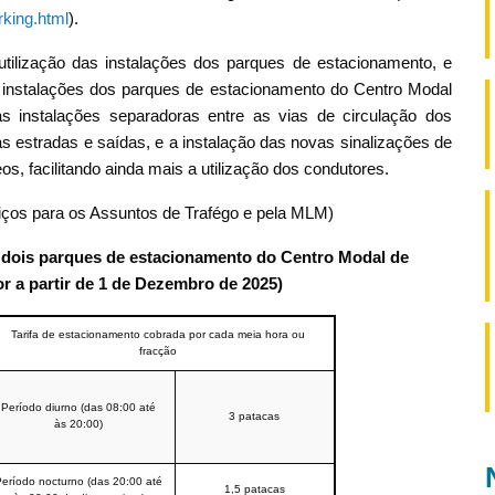
king.html
).
tilização das instalações dos parques de estacionamento, e
s instalações dos parques de estacionamento do Centro Modal
as instalações separadoras entre as vias de circulação dos
as estradas e saídas, e a instalação das novas sinalizações de
, facilitando ainda mais a utilização dos condutores.
iços para os Assuntos de Trafégo e pela MLM)
dois parques de estacionamento do Centro Modal de
r a partir de 1 de Dezembro de 2025)
Tarifa de estacionamento cobrada por cada meia hora ou
fracção
Período diurno (das 08:00 até
3 patacas
às 20:00)
eríodo nocturno (das 20:00 até
1,5 patacas