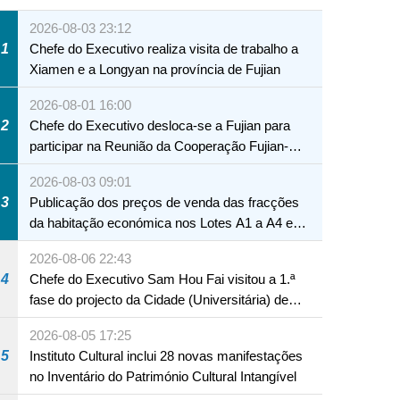
2026-08-03 23:12
1
Chefe do Executivo realiza visita de trabalho a
Xiamen e a Longyan na província de Fujian
2026-08-01 16:00
2
Chefe do Executivo desloca-se a Fujian para
participar na Reunião da Cooperação Fujian-
Macau
2026-08-03 09:01
3
Publicação dos preços de venda das fracções
da habitação económica nos Lotes A1 a A4 e
A12 da Zona A dos Novos Aterros
2026-08-06 22:43
4
Chefe do Executivo Sam Hou Fai visitou a 1.ª
fase do projecto da Cidade (Universitária) de
Educação Internacional de Macau e Hengqin
2026-08-05 17:25
5
Instituto Cultural inclui 28 novas manifestações
no Inventário do Património Cultural Intangível