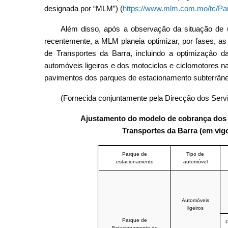
designada por “MLM”) (
https://www.mlm.com.mo/tc/Par
Além disso, após a observação da situação de u
recentemente, a MLM planeia optimizar, por fases, a
de Transportes da Barra, incluindo a optimização d
automóveis ligeiros e dos motociclos e ciclomotores n
pavimentos dos parques de estacionamento subterrâneos
(Fornecida conjuntamente pela Direcção dos Serv
Ajustamento do modelo de cobrança dos 
Transportes da Barra (em vigo
Parque de
Tipo de
estacionamento
automóvel
Automóveis
ligeiros
Parque de
P
Estacionamento do