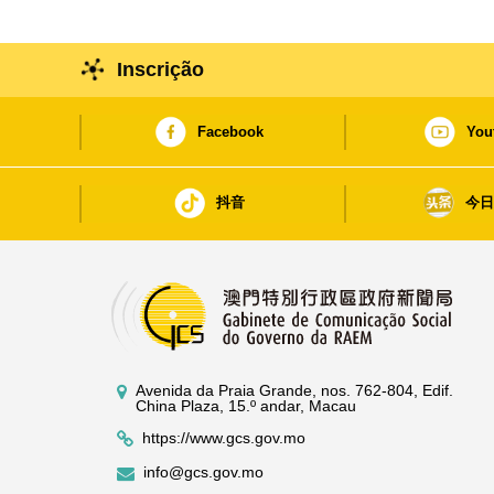
Inscrição
Facebook
You
抖音
今
Avenida da Praia Grande, nos. 762-804, Edif.
China Plaza, 15.º andar, Macau
https://www.gcs.gov.mo
info@gcs.gov.mo