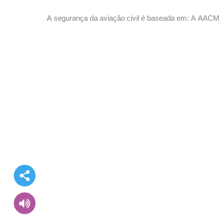
maternidade
A segurança da aviação civil é baseada em: A AACM d
software exigido pela companhia aérea