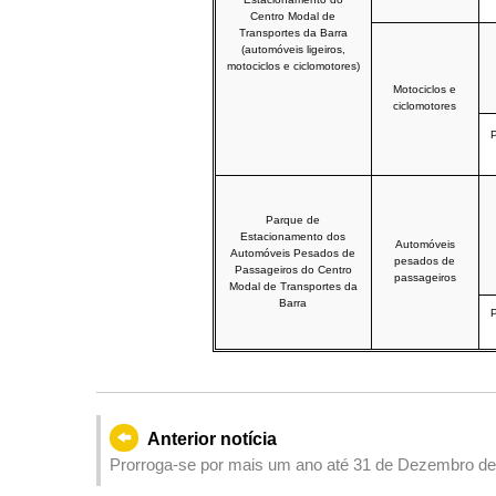
Centro Modal de
Transportes da Barra
(automóveis ligeiros,
motociclos e ciclomotores)
Motociclos e
ciclomotores
P
Parque de
Estacionamento dos
Automóveis
Automóveis Pesados de
pesados de
Passageiros do Centro
passageiros
Modal de Transportes da
Barra
P
Anterior notícia
Prorroga-se por mais um ano até 31 de Dezembro de 2
âmbito do Plano do subsídio complementar atribuído