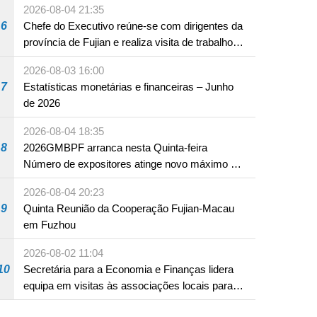
2026-08-04 21:35
6
Chefe do Executivo reúne-se com dirigentes da
província de Fujian e realiza visita de trabalho
em Fuzhou
2026-08-03 16:00
7
Estatísticas monetárias e financeiras – Junho
de 2026
2026-08-04 18:35
8
2026GMBPF arranca nesta Quinta-feira
Número de expositores atinge novo máximo em
18 anos
2026-08-04 20:23
9
Quinta Reunião da Cooperação Fujian-Macau
em Fuzhou
2026-08-02 11:04
10
Secretária para a Economia e Finanças lidera
equipa em visitas às associações locais para
consolidar consensos e promover os trabalhos