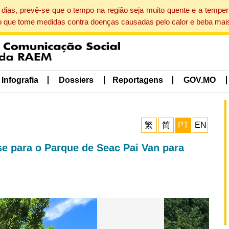
dias, prevê-se que o tempo na região seja muito quente e a tempe
o que tome medidas contra doenças causadas pelo calor e beba mais
Infografia
Dossiers
Reportagens
GOV.MO
繁
简
PT
EN
 para o Parque de Seac Pai Van para