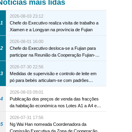
Notícias mais lidas
2026-08-03 23:12
1
Chefe do Executivo realiza visita de trabalho a
Xiamen e a Longyan na província de Fujian
2026-08-01 16:00
2
Chefe do Executivo desloca-se a Fujian para
participar na Reunião da Cooperação Fujian-
Macau
2026-07-30 22:56
3
Medidas de supervisão e controlo de leite em
pó para bebés articulam-se com padrões
internacionais Serviços interdepartamentais
2026-08-03 09:01
envidam esforços para assegurar a saúde dos
4
Publicação dos preços de venda das fracções
bebés e crianças, assim como a segurança
da habitação económica nos Lotes A1 a A4 e
alimentar
A12 da Zona A dos Novos Aterros
2026-07-31 17:56
5
Ng Wai Han nomeada Coordenadora da
Comissão Executiva da Zona de Cooperação