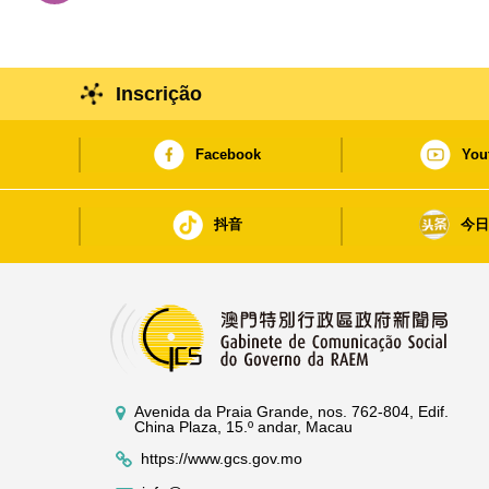
Inscrição
Facebook
You
抖音
今
Avenida da Praia Grande, nos. 762-804, Edif.
China Plaza, 15.º andar, Macau
https://www.gcs.gov.mo