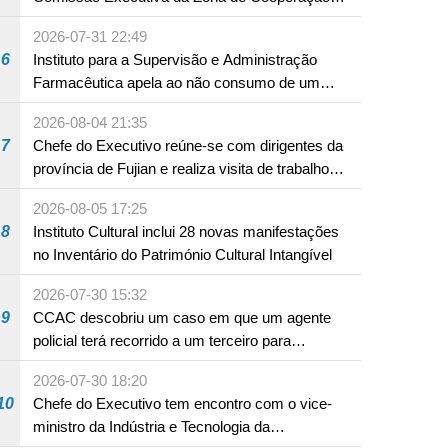
Aprofundada entre Guangdong e Macau em
2026-07-31 22:49
Hengqin
6
Instituto para a Supervisão e Administração
Farmacêutica apela ao não consumo de um
produto com substâncias medicamentosas
2026-08-04 21:35
ocidentais
7
Chefe do Executivo reúne-se com dirigentes da
província de Fujian e realiza visita de trabalho
em Fuzhou
2026-08-05 17:25
8
Instituto Cultural inclui 28 novas manifestações
no Inventário do Património Cultural Intangível
2026-07-30 15:32
9
CCAC descobriu um caso em que um agente
policial terá recorrido a um terceiro para
assumir por si a culpa na sequência de uma
2026-07-30 18:20
infracção rodoviária
10
Chefe do Executivo tem encontro com o vice-
ministro da Indústria e Tecnologia da