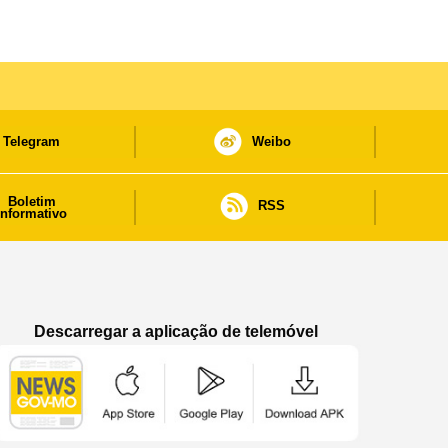
Informação
Telegram
Weibo
Boletim
RSS
informativo
Descarregar a aplicação de telemóvel
Aplicação de telemóvel “Notícias do Governo
Aplicação de telemóvel “Notícia
Aplicação de telem