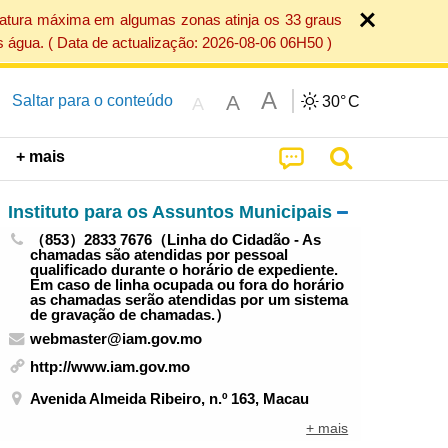
ratura máxima em algumas zonas atinja os 33 graus
 água. ( Data de actualização: 2026-08-06 06H50 )
A
A
Saltar para o conteúdo
30°
C
A
+ mais
Instituto para os Assuntos Municipais
（853）2833 7676（Linha do Cidadão - As
chamadas são atendidas por pessoal
qualificado durante o horário de expediente.
Em caso de linha ocupada ou fora do horário
as chamadas serão atendidas por um sistema
de gravação de chamadas.）
webmaster@iam.gov.mo
http://www.iam.gov.mo
Avenida Almeida Ribeiro, n.º 163, Macau
+ mais