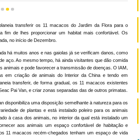
1
2
3
planeia transferir os 11 macacos do Jardim da Flora para o
fim de lhes proporcionar um habitat mais confortável. Os
nada, no início de Dezembro.
ada há muitos anos e nas gaiolas já se verificam danos, como
de aço. Ao mesmo tempo, há ainda visitantes que dão comida
os animais e pode favorecer a transmissão de doenças. O IAM,
tas em criação de animais do Interior da China e tendo em
neia transferir, de forma gradual, os 11 macacos existentes
eac Pai Van, e criar zonas separadas das de outros primatas.
 disponibiliza uma disposição semelhante à natureza para os
riedade de plantas e está instalado poleiro para os animais
gado à casa dos animais, no interior da qual está instalado um
fornecer aos animais um espaço confortável de habitação e
ue os 11 macacos recém-chegados tenham um espaço de vida