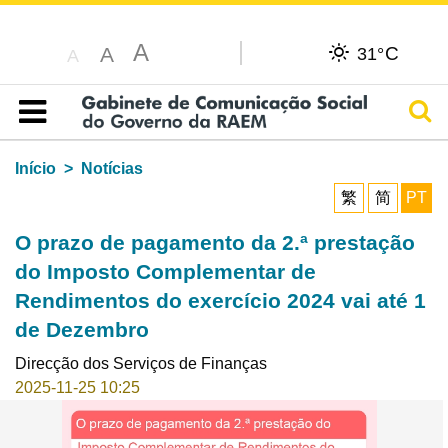
A
C
A
31°
A
Pesq
Índice
Início
Notícias
繁
简
PT
O prazo de pagamento da 2.ª prestação
do Imposto Complementar de
Rendimentos do exercício 2024 vai até 1
de Dezembro
Direcção dos Serviços de Finanças
2025-11-25 10:25