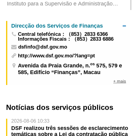
Instituto para a Supervisão e Administração
Farmacêutica apela ao não consumo de um
produto com substâncias medicamentosas
Direcção dos Serviços de Finanças
ocidentais
Central telefónica：（853）2833 6366
Informações Fiscais：（853）2833 6886
dsfinfo@dsf.gov.mo
http://www.dsf.gov.mo/?lang=pt
os
Avenida da Praia Grande, n.
575, 579 e
585, Edifício “Finanças”, Macau
+ mais
Notícias dos serviços públicos
2026-08-06 10:33
DSF realizou três sessões de esclarecimento
temáticas sobre a Lei da contratação pública