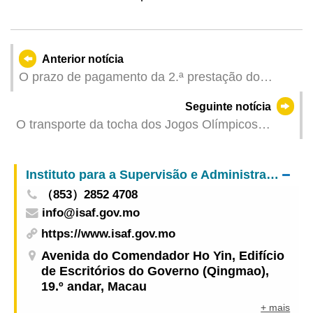
Anterior notícia
O prazo de pagamento da 2.ª prestação do
Imposto Complementar de Rendimentos do
Seguinte notícia
exercício 2024 vai até 1 de Dezembro
O transporte da tocha dos Jogos Olímpicos
Especiais para Deficientes terá lugar em
Guangdong, Hong Kong e Macau no dia 29 de
Instituto para a Supervisão e Administração Farmacêutica
Novembro
（853）2852 4708
info@isaf.gov.mo
https://www.isaf.gov.mo
Avenida do Comendador Ho Yin, Edifício
de Escritórios do Governo (Qingmao),
19.º andar, Macau
+ mais