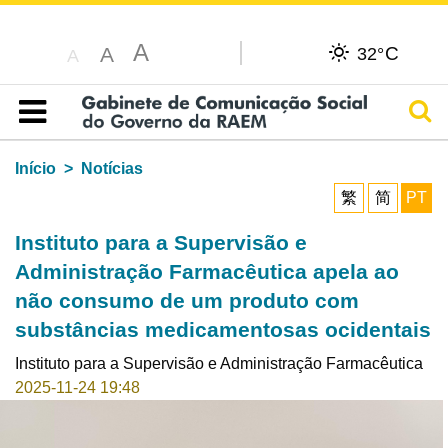
A
C
A
32°
A
Pesq
Índice
Início
Notícias
繁
简
PT
Instituto para a Supervisão e
Administração Farmacêutica apela ao
não consumo de um produto com
substâncias medicamentosas ocidentais
Instituto para a Supervisão e Administração Farmacêutica
2025-11-24 19:48