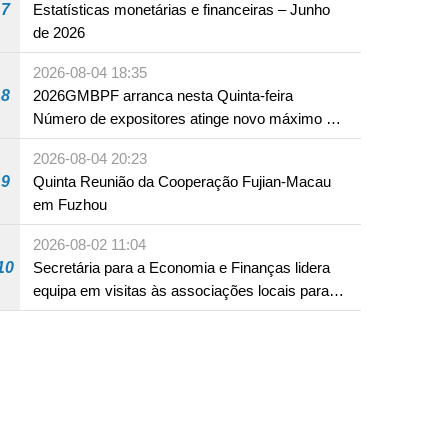
7
Estatísticas monetárias e financeiras – Junho
de 2026
2026-08-04 18:35
8
2026GMBPF arranca nesta Quinta-feira
Número de expositores atinge novo máximo em
18 anos
2026-08-04 20:23
9
Quinta Reunião da Cooperação Fujian-Macau
em Fuzhou
2026-08-02 11:04
10
Secretária para a Economia e Finanças lidera
equipa em visitas às associações locais para
consolidar consensos e promover os trabalhos
nas áreas económica e social