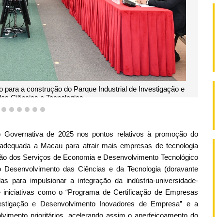
o para a construção do Parque Industrial de Investigação e
as Ciências e Tecnologias
3
4
5
6
7
8
9
o Governativa de 2025 nos pontos relativos à promoção do
a adequada a Macau para atrair mais empresas de tecnologia
ão dos Serviços de Economia e Desenvolvimento Tecnológico
 Desenvolvimento das Ciências e da Tecnologia (doravante
 para impulsionar a integração da indústria-universidade-
e iniciativas como o “Programa de Certificação de Empresas
vestigação e Desenvolvimento Inovadores de Empresa” e a
vimento prioritários, acelerando assim o aperfeiçoamento do