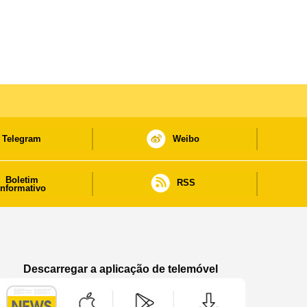
Telegram
Weibo
Boletim
RSS
informativo
Descarregar a aplicação de telemóvel
Aplicação de telemóvel “Notícias do Governo
Aplicação de telemóvel “Notícia
Aplicação de telem