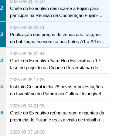
2026-08-01 16:00
2
Chefe do Executivo desloca-se a Fujian para
participar na Reunião da Cooperação Fujian-
Macau
2026-08-03 09:01
3
Publicação dos preços de venda das fracções
da habitação económica nos Lotes A1 a A4 e
A12 da Zona A dos Novos Aterros
2026-08-06 22:43
4
Chefe do Executivo Sam Hou Fai visitou a 1.ª
fase do projecto da Cidade (Universitária) de
Educação Internacional de Macau e Hengqin
2026-08-05 17:25
5
Instituto Cultural inclui 28 novas manifestações
no Inventário do Património Cultural Intangível
2026-08-04 21:35
6
Chefe do Executivo reúne-se com dirigentes da
província de Fujian e realiza visita de trabalho
em Fuzhou
2026-08-03 16:00