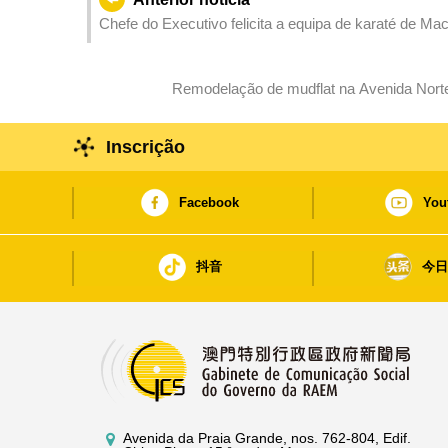
Chefe do Executivo felicita a equipa de karaté de M
de bronze na 15.ª edição dos Jogos Nacionais
Remodelação de mudflat na Avenida Norte
Inscrição
Facebook
You
抖音
今
Avenida da Praia Grande, nos. 762-804, Edif.