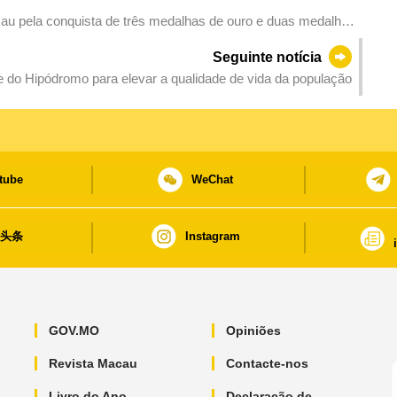
acau pela conquista de três medalhas de ouro e duas medalhas
Seguinte notícia
 do Hipódromo para elevar a qualidade de vida da população
tube
WeChat
日头条
Instagram
GOV.MO
Opiniões
Revista Macau
Contacte-nos
Livro do Ano
Declaração de