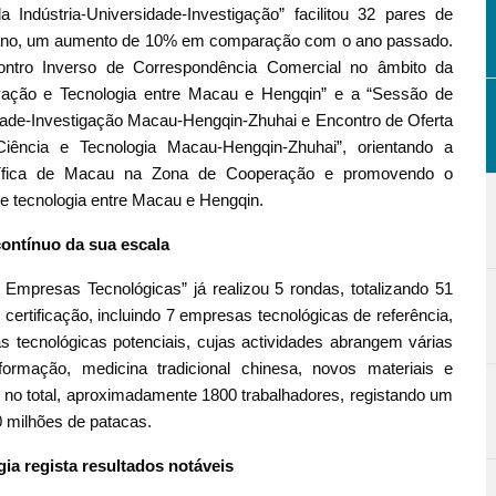
Indústria-Universidade-Investigação” facilitou 32 pares de
te ano, um aumento de 10% em comparação com o ano passado.
tro Inverso de Correspondência Comercial no âmbito da
novação e Tecnologia entre Macau e Hengqin” e a “Sessão de
dade-Investigação Macau-Hengqin-Zhuhai e Encontro de Oferta
ência e Tecnologia Macau-Hengqin-Zhuhai”, orientando a
entífica de Macau na Zona de Cooperação e promovendo o
 e tecnologia entre Macau e Hengqin.
ontínuo da sua escala
 Empresas Tecnológicas” já realizou 5 rondas, totalizando 51
certificação, incluindo 7 empresas tecnológicas de referência,
tecnológicas potenciais, cujas actividades abrangem várias
formação, medicina tradicional chinesa, novos materiais e
 no total, aproximadamente 1800 trabalhadores, registando um
0 milhões de patacas.
gia regista resultados
notáveis