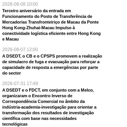
2026-08-08 10:00
Terceiro aniversário da entrada em
Funcionamento do Posto de Transferência de
Mercadorias Transfronteiriço de Macau da Ponte
Hong Kong-Zhuhai-Macau Impulso à
conectividade logística eficiente entre Hong Kong
e Macau
2026-08-07 12:00
A DSEDT, o CB e o CPSPS promovem a realização
de simulacro de fuga e evacuação para reforçar a
capacidade de resposta a emergências por parte
do sector
2026-07-31 17:49
A DSEDT e o FDCT, em conjunto com a Melco,
organizaram o Encontro Inverso de
Correspondência Comercial no âmbito da
indústria-academia-investigação para orientar a
transformação dos resultados de investigação
científica com base nas necessidades
tecnológicas