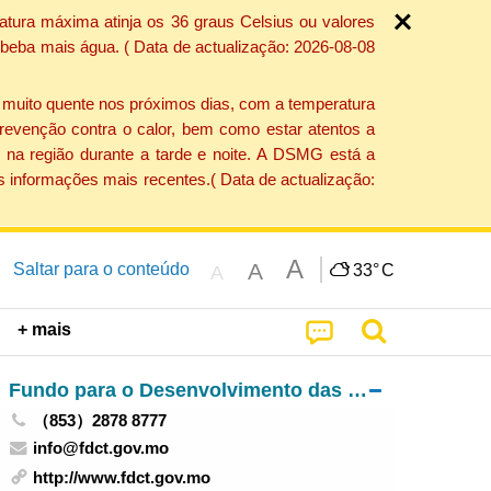
atura máxima atinja os 36 graus Celsius ou valores
 beba mais água. ( Data de actualização: 2026-08-08
e muito quente nos próximos dias, com a temperatura
revenção contra o calor, bem como estar atentos a
 na região durante a tarde e noite. A DSMG está a
s informações mais recentes.( Data de actualização:
A
A
Saltar para o conteúdo
33°
C
A
+ mais
Fundo para o Desenvolvimento das Ciências e da Tecnologia
（853）2878 8777
info@fdct.gov.mo
http://www.fdct.gov.mo