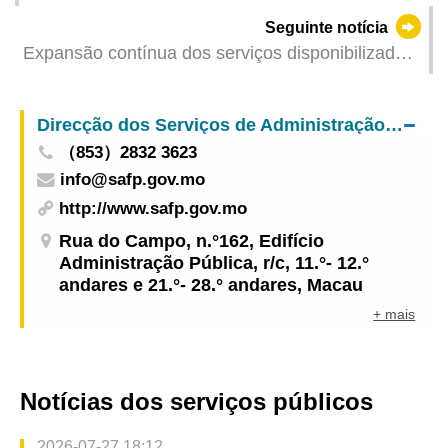
inteligente “Recolha fácil” Um total de 11 Serviços
Seguinte notícia
Públicos disponibilizam 126 tipos de serviços de
Expansão contínua dos serviços disponibilizados
levantamento automático de documentos
na Conta Única de Macau e na Plataforma para
Empresas e Associações
Direcção dos Serviços de Administração e Função Pública
（853）2832 3623
info@safp.gov.mo
http://www.safp.gov.mo
Rua do Campo, n.°162, Edifício
Administração Pública, r/c, 11.°- 12.°
andares e 21.°- 28.° andares, Macau
+ mais
Notícias dos serviços públicos
2026-07-27 18:12