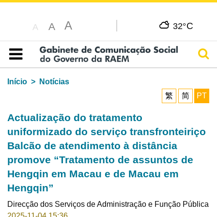
A
C
A
32°
A
Pesq
Índice
Início
Notícias
繁
简
PT
Actualização do tratamento
uniformizado do serviço transfronteiriço
Balcão de atendimento à distância
promove “Tratamento de assuntos de
Hengqin em Macau e de Macau em
Hengqin”
Direcção dos Serviços de Administração e Função Pública
2025-11-04 15:36