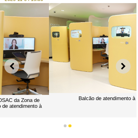
ANTERIOR
SEGU
Balcão de atendimento à distância
1
2