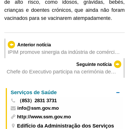
de alto risco, como idosos, grávidas, bebés,
crianças e doentes crónicos, que ainda não foram
vacinados para se vacinarem atempadamente.
Anterior notícia
IPIM promove sinergia da indústria de comércio
de serviços, visando a sua integração na
Seguinte notícia
conjuntura do desenvolvimento nacional
Chefe do Executivo participa na cerimónia de
abertura da 8ª Exposição Internacional de
Importação da China em Xangai
Serviços de Saúde
（853）2831 3731
info@ssm.gov.mo
http://www.ssm.gov.mo
Edifício da Administração dos Serviços