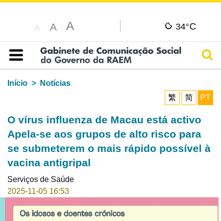
A
C
A
34°
A
Pesq
Índice
Início
Notícias
繁
简
PT
O vírus influenza de Macau está activo
Apela-se aos grupos de alto risco para
se submeterem o mais rápido possível à
vacina antigripal
Serviços de Saúde
2025-11-05 16:53