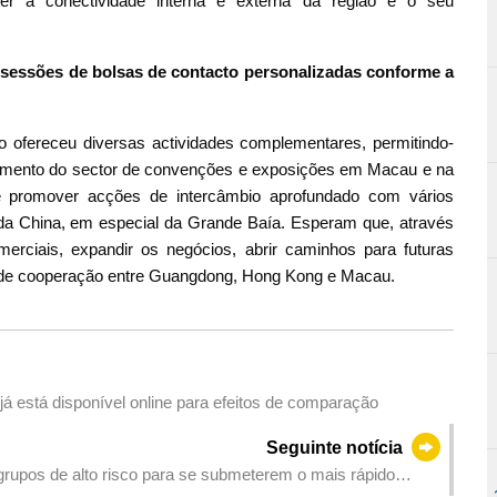
r a conectividade interna e externa da região e o seu
 sessões de bolsas de contacto personalizadas conforme a
o ofereceu diversas actividades complementares, permitindo-
imento do sector de convenções e exposições em Macau e na
 promover acções de intercâmbio aprofundado com vários
 da China, em especial da Grande Baía. Esperam que, através
rciais, expandir os negócios, abrir caminhos para futuras
s de cooperação entre Guangdong, Hong Kong e Macau.
á está disponível online para efeitos de comparação
Seguinte notícia
grupos de alto risco para se submeterem o mais rápido