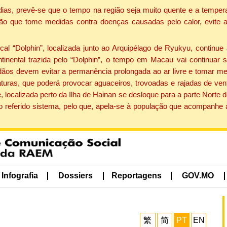
dias, prevê-se que o tempo na região seja muito quente e a tempe
ão que tome medidas contra doenças causadas pelo calor, evite ac
 “Dolphin”, localizada junto ao Arquipélago de Ryukyu, continue 
ntinental trazida pelo “Dolphin”, o tempo em Macau vai continuar
dãos devem evitar a permanência prolongada ao ar livre e tomar m
ras, que poderá provocar aguaceiros, trovoadas e rajadas de vento 
, localizada perto da Ilha de Hainan se desloque para a parte Norte
o referido sistema, pelo que, apela-se à população que acompanhe
Infografia
Dossiers
Reportagens
GOV.MO
繁
简
PT
EN