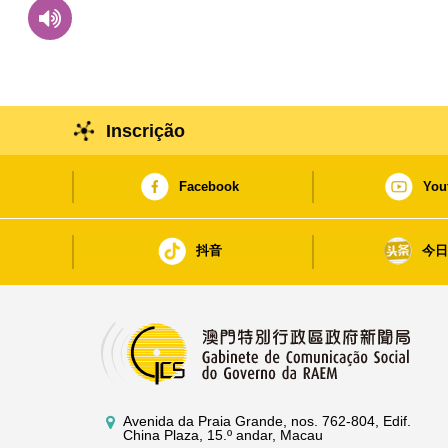
possível à vacina antigripal
Inscrição
Facebook
You
抖音
今
Avenida da Praia Grande, nos. 762-804, Edif.
China Plaza, 15.º andar, Macau