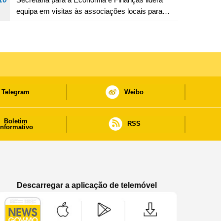
equipa em visitas às associações locais para
consolidar consensos e promover os trabalhos
nas áreas económica e social
Telegram
Weibo
Boletim
RSS
informativo
Descarregar a aplicação de telemóvel
Aplicação de telemóvel “Notícias do Governo
Aplicação de telemóvel “Notícia
Aplicação de telem