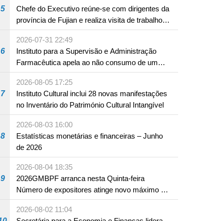
Hengqin
5
Chefe do Executivo reúne-se com dirigentes da
província de Fujian e realiza visita de trabalho
em Fuzhou
2026-07-31 22:49
6
Instituto para a Supervisão e Administração
Farmacêutica apela ao não consumo de um
produto com substâncias medicamentosas
2026-08-05 17:25
ocidentais
7
Instituto Cultural inclui 28 novas manifestações
no Inventário do Património Cultural Intangível
2026-08-03 16:00
8
Estatísticas monetárias e financeiras – Junho
de 2026
2026-08-04 18:35
9
2026GMBPF arranca nesta Quinta-feira
Número de expositores atinge novo máximo em
18 anos
2026-08-02 11:04
10
Secretária para a Economia e Finanças lidera