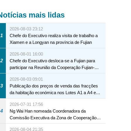
Notícias mais lidas
2026-08-03 23:12
1
Chefe do Executivo realiza visita de trabalho a
Xiamen e a Longyan na província de Fujian
2026-08-01 16:00
2
Chefe do Executivo desloca-se a Fujian para
participar na Reunião da Cooperação Fujian-
Macau
2026-08-03 09:01
3
Publicação dos preços de venda das fracções
da habitação económica nos Lotes A1 a A4 e
A12 da Zona A dos Novos Aterros
2026-07-31 17:56
4
Ng Wai Han nomeada Coordenadora da
Comissão Executiva da Zona de Cooperação
Aprofundada entre Guangdong e Macau em
2026-08-04 21:35