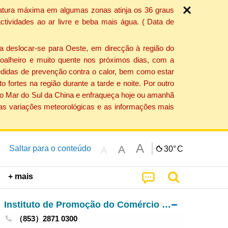
ratura máxima em algumas zonas atinja os 36 graus
tividades ao ar livre e beba mais água. ( Data de
a deslocar-se para Oeste, em direcção à região do
 soalheiro e muito quente nos próximos dias, com a
edidas de prevenção contra o calor, bem como estar
fortes na região durante a tarde e noite. Por outro
 do Mar do Sul da China e enfraqueça hoje ou amanhã
 as variações meteorológicas e as informações mais
A
A
Saltar para o conteúdo
30°
C
A
+ mais
Instituto de Promoção do Comércio e do Investimento
（853）2871 0300