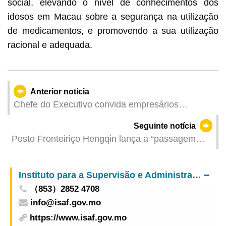
social, elevando o nível de conhecimentos dos
idosos em Macau sobre a segurança na utilização
de medicamentos, e promovendo a sua utilização
racional e adequada.
Anterior notícia
Chefe do Executivo convida empresários
chineses de todo o mundo a investir em Macau e
Seguinte notícia
Hengqin, na Grande Baía, na China e no futuro
Posto Fronteiriço Hengqin lança a “passagem
fronteiriça inteligente” para facilitar a circulação
de pessoas entre Macau e Hengqin
Instituto para a Supervisão e Administração Farmacêutica
（853）2852 4708
info@isaf.gov.mo
https://www.isaf.gov.mo