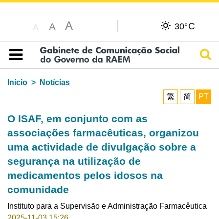
A
C
A
30°
A
Pesq
Índice
Início
Notícias
繁
简
PT
O ISAF, em conjunto com as
associações farmacêuticas, organizou
uma actividade de divulgação sobre a
segurança na utilização de
medicamentos pelos idosos na
comunidade
Instituto para a Supervisão e Administração Farmacêutica
2025-11-03 15:26