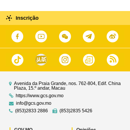
Inscrição
Avenida da Praia Grande, nos. 762-804, Edif. China
Plaza, 15.º andar, Macau
https://www.gcs.gov.mo
info@gcs.gov.mo
(853)2833 2886
(853)2835 5426
GOV.MO
Opiniões