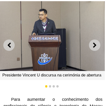
ANTERIOR
SEGU
Presidente Vincent U discursa na cerimónia de abertura
1
2
3
4
Para aumentar o conhecimento dos
profissionais de ciência e tecnologia de Macau