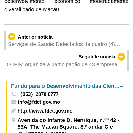
desenvolvimento económico moderadamente
diversificado de Macau.
Anterior notícia
Serviços de Saúde: Detectados de quatro (4)
casos de infecção colectiva de gripe
Seguinte notícia
O IPIM organiza a participação de 43 empresas
na 8.ª Edição da Exposição Internacional de
Importação da China (CIIE) Marcas de Macau do
Fundo para o Desenvolvimento das Ciências e da Tecnologia
sector de Grande Saúde expandem os seus
（853）2878 8777
negócios para o exterior através da exposição a
info@fdct.gov.mo
nível nacional
http://www.fdct.gov.mo
os
Avenida do Infante D. Henrique, n.
43 -
53A, The Macau Square, 8.º andar C e