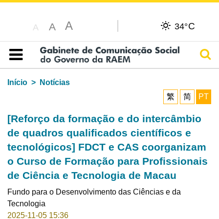
A
C
A
34°
A
Pesq
Índice
Início
Notícias
繁
简
PT
[Reforço da formação e do intercâmbio
de quadros qualificados científicos e
tecnológicos] FDCT e CAS coorganizam
o Curso de Formação para Profissionais
de Ciência e Tecnologia de Macau
Fundo para o Desenvolvimento das Ciências e da
Tecnologia
2025-11-05 15:36