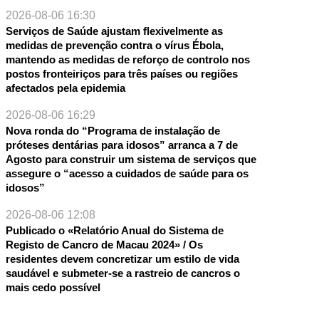
2026-08-06 16:30
Serviços de Saúde ajustam flexivelmente as
medidas de prevenção contra o vírus Ébola,
mantendo as medidas de reforço de controlo nos
postos fronteiriços para três países ou regiões
afectados pela epidemia
2026-08-06 16:29
Nova ronda do “Programa de instalação de
próteses dentárias para idosos” arranca a 7 de
Agosto para construir um sistema de serviços que
assegure o “acesso a cuidados de saúde para os
idosos”
2026-08-06 12:08
Publicado o «Relatório Anual do Sistema de
Registo de Cancro de Macau 2024» / Os
residentes devem concretizar um estilo de vida
saudável e submeter-se a rastreio de cancros o
mais cedo possível