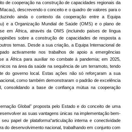
to de cooperação na construção de capacidades regionais da
Macau), descrevendo o conceito e o quadro de valores para o
roduzindo ainda o contexto da cooperação entre a Equipa
au) e a Organização Mundial de Saúde (OMS) e o plano de
se em África, através da OMS (incluindo países de língua
 opiniões sobre a construção de capacidades de resposta a
utros temas. Desde a sua criação, a Equipa Internacional de
pado activamente nos trabalhos de apoio a emergências
-se a África para auxiliar no combate à pandemia; em 2025,
cnicos na área da saúde na sequência de um terramoto, tendo
te do governo local. Estas ações não só reforçaram a sua
rnacional, como também demonstraram o padrão de excelência
al, consolidando a base de confiança mútua na cooperação
overnação Global" proposta pelo Estado e do conceito de uma
esenvolver as suas vantagens únicas na implementação bem-
seu papel de plataforma“articulação interna e conectividade
ura do desenvolvimento nacional, trabalhando em conjunto com