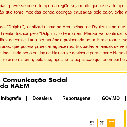
dias, prevê-se que o tempo na região seja muito quente e a tempe
ão que tome medidas contra doenças causadas pelo calor, evite ac
 “Dolphin”, localizada junto ao Arquipélago de Ryukyu, continue 
ntinental trazida pelo “Dolphin”, o tempo em Macau vai continuar
dãos devem evitar a permanência prolongada ao ar livre e tomar m
ras, que poderá provocar aguaceiros, trovoadas e rajadas de vento 
, localizada perto da Ilha de Hainan se desloque para a parte Norte
o referido sistema, pelo que, apela-se à população que acompanhe
Infografia
Dossiers
Reportagens
GOV.MO
繁
简
PT