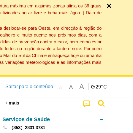
ratura máxima em algumas zonas atinja os 36 graus
tividades ao ar livre e beba mais água. ( Data de
a deslocar-se para Oeste, em direcção à região do
 soalheiro e muito quente nos próximos dias, com a
edidas de prevenção contra o calor, bem como estar
fortes na região durante a tarde e noite. Por outro
 do Mar do Sul da China e enfraqueça hoje ou amanhã
 as variações meteorológicas e as informações mais
A
A
Saltar para o conteúdo
29°
C
A
+ mais
Serviços de Saúde
（853）2831 3731