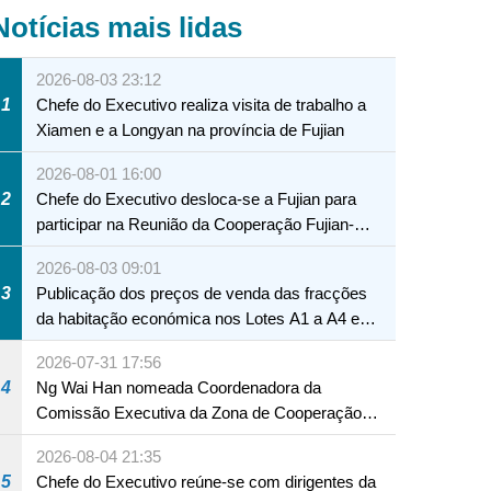
Notícias mais lidas
2026-08-03 23:12
1
Chefe do Executivo realiza visita de trabalho a
Xiamen e a Longyan na província de Fujian
2026-08-01 16:00
2
Chefe do Executivo desloca-se a Fujian para
participar na Reunião da Cooperação Fujian-
Macau
2026-08-03 09:01
3
Publicação dos preços de venda das fracções
da habitação económica nos Lotes A1 a A4 e
A12 da Zona A dos Novos Aterros
2026-07-31 17:56
4
Ng Wai Han nomeada Coordenadora da
Comissão Executiva da Zona de Cooperação
Aprofundada entre Guangdong e Macau em
2026-08-04 21:35
Hengqin
5
Chefe do Executivo reúne-se com dirigentes da