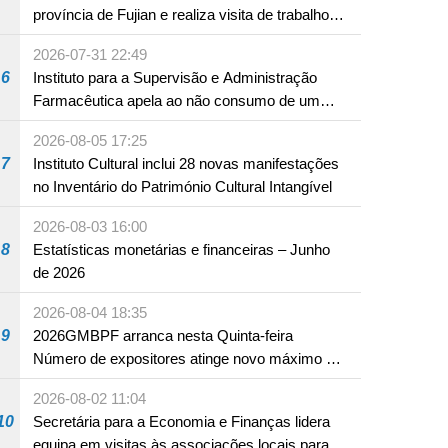
província de Fujian e realiza visita de trabalho
em Fuzhou
2026-07-31 22:49
6
Instituto para a Supervisão e Administração
Farmacêutica apela ao não consumo de um
produto com substâncias medicamentosas
2026-08-05 17:25
ocidentais
7
Instituto Cultural inclui 28 novas manifestações
no Inventário do Património Cultural Intangível
2026-08-03 16:00
8
Estatísticas monetárias e financeiras – Junho
de 2026
2026-08-04 18:35
9
2026GMBPF arranca nesta Quinta-feira
Número de expositores atinge novo máximo em
18 anos
2026-08-02 11:04
10
Secretária para a Economia e Finanças lidera
equipa em visitas às associações locais para