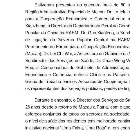
Estiveram presentes no encontro mais de 80 pa
Região Administrativa Especial de Macau, Dr. Lo Iek 
para a Cooperação Económica e Comercial entre a
Xianzheng, o Director do Departamento Geral do Comis
Popular da China na RAEM, Dr. Guo Xiaofeng, o Subdi
de Ligação do Governo Popular Central na RAEM, 
Permanente do Fórum para a Cooperação Económica e
(Macau), Dr. Lei Chi Wai, a Assessora do Gabinete da 
Subdirector dos Serviços de Saúde, Dr. Chan Weng Wa,
Hou, a Coordenadora do Gabinete de Administraçã
Económica e Comercial entre a China e os Países d
Grupo de Trabalho para os Assuntos de Cooperação I
os representantes dos serviços públicos, países de lín
Durante o encontro, o Director dos Serviços de Sa
26 anos desde o retorno de Macau à Pátria, com o ap
esforços conjuntos de todos os sectores da sociedade
o nível de saúde dos residentes tem melhorado cont
iniciativa nacional “Uma Faixa, Uma Rota” e, em co