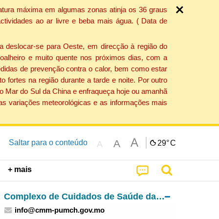
ratura máxima em algumas zonas atinja os 36 graus
tividades ao ar livre e beba mais água. ( Data de
a deslocar-se para Oeste, em direcção à região do
 soalheiro e muito quente nos próximos dias, com a
edidas de prevenção contra o calor, bem como estar
fortes na região durante a tarde e noite. Por outro
 do Mar do Sul da China e enfraqueça hoje ou amanhã
 as variações meteorológicas e as informações mais
A
A
Saltar para o conteúdo
29°
C
A
+ mais
Complexo de Cuidados de Saúde das Ilhas – Centro Médico de Macau do Peking Union Medical College Hospital
info@cmm-pumch.gov.mo