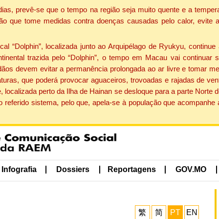
dias, prevê-se que o tempo na região seja muito quente e a tempe
ão que tome medidas contra doenças causadas pelo calor, evite ac
 “Dolphin”, localizada junto ao Arquipélago de Ryukyu, continue 
ntinental trazida pelo “Dolphin”, o tempo em Macau vai continuar
dãos devem evitar a permanência prolongada ao ar livre e tomar m
ras, que poderá provocar aguaceiros, trovoadas e rajadas de vento 
, localizada perto da Ilha de Hainan se desloque para a parte Norte
o referido sistema, pelo que, apela-se à população que acompanhe
Infografia
Dossiers
Reportagens
GOV.MO
繁
简
PT
EN