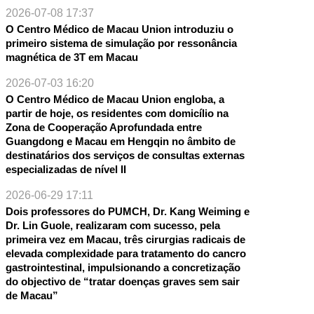
2026-07-08 17:37
O Centro Médico de Macau Union introduziu o
primeiro sistema de simulação por ressonância
magnética de 3T em Macau
2026-07-03 16:20
O Centro Médico de Macau Union engloba, a
partir de hoje, os residentes com domicílio na
Zona de Cooperação Aprofundada entre
Guangdong e Macau em Hengqin no âmbito de
destinatários dos serviços de consultas externas
especializadas de nível II
2026-06-29 17:11
Dois professores do PUMCH, Dr. Kang Weiming e
Dr. Lin Guole, realizaram com sucesso, pela
primeira vez em Macau, três cirurgias radicais de
elevada complexidade para tratamento do cancro
gastrointestinal, impulsionando a concretização
do objectivo de “tratar doenças graves sem sair
de Macau”