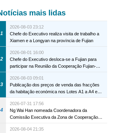
Notícias mais lidas
2026-08-03 23:12
1
Chefe do Executivo realiza visita de trabalho a
Xiamen e a Longyan na província de Fujian
2026-08-01 16:00
2
Chefe do Executivo desloca-se a Fujian para
participar na Reunião da Cooperação Fujian-
Macau
2026-08-03 09:01
3
Publicação dos preços de venda das fracções
da habitação económica nos Lotes A1 a A4 e
A12 da Zona A dos Novos Aterros
2026-07-31 17:56
4
Ng Wai Han nomeada Coordenadora da
Comissão Executiva da Zona de Cooperação
Aprofundada entre Guangdong e Macau em
2026-08-04 21:35
Hengqin