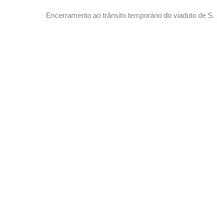
OMS (Macau)”
Encerramento ao trânsito temporário do viaduto de S.
seguinte