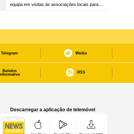
equipa em visitas às associações locais para
consolidar consensos e promover os trabalhos
nas áreas económica e social
Telegram
Weibo
Boletim
RSS
informativo
Descarregar a aplicação de telemóvel
Aplicação de telemóvel “Notícias do Governo
Aplicação de telemóvel “Notícia
Aplicação de telem