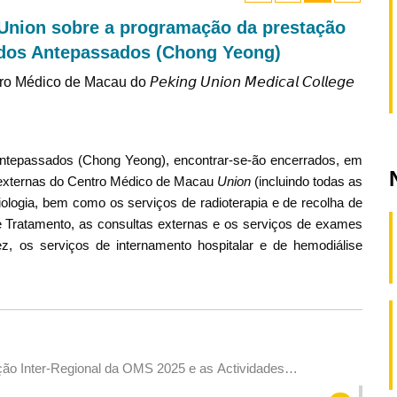
Union sobre a programação da prestação
 dos Antepassados (Chong Yeong)
e Macau do 𝘗𝘦𝘬𝘪𝘯𝘨 𝘜𝘯𝘪𝘰𝘯 𝘔𝘦𝘥𝘪𝘤𝘢𝘭 𝘊𝘰𝘭𝘭𝘦𝘨𝘦
Antepassados (Chong Yeong), encontrar-se-ão encerrados, em
s externas do Centro Médico de Macau
Union
(incluindo todas as
iologia, bem como os serviços de radioterapia e de recolha de
e Tratamento, as consultas externas e os serviços de exames
z, os serviços de internamento hospitalar e de hemodiálise
o Inter-Regional da OMS 2025 e as Actividades
to do Centro de Cooperação de Medicina Tradicional da