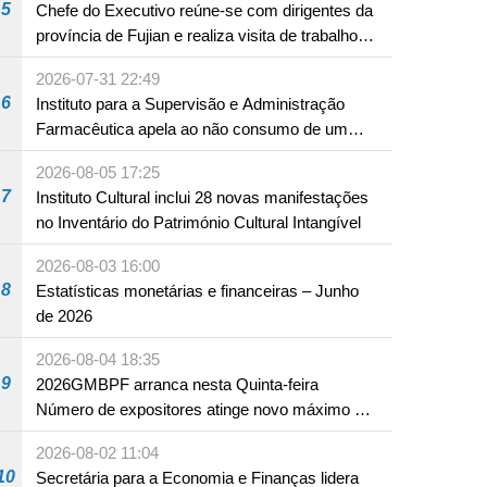
5
Chefe do Executivo reúne-se com dirigentes da
província de Fujian e realiza visita de trabalho
em Fuzhou
2026-07-31 22:49
6
Instituto para a Supervisão e Administração
Farmacêutica apela ao não consumo de um
produto com substâncias medicamentosas
2026-08-05 17:25
ocidentais
7
Instituto Cultural inclui 28 novas manifestações
no Inventário do Património Cultural Intangível
2026-08-03 16:00
8
Estatísticas monetárias e financeiras – Junho
de 2026
2026-08-04 18:35
9
2026GMBPF arranca nesta Quinta-feira
Número de expositores atinge novo máximo em
18 anos
2026-08-02 11:04
10
Secretária para a Economia e Finanças lidera