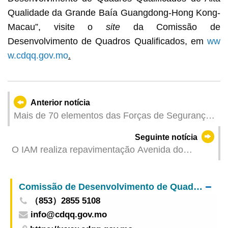
Qualidade da Grande Baía Guangdong-Hong Kong-
Macau”, visite o
site
da Comissão de
Desenvolvimento de Quadros Qualificados, em
ww
w.cdqq.gov.mo
.
Anterior notícia
Mais de 70 elementos das Forças de Segurança
participaram na formação técnica de eliminação
Seguinte notícia
de mosquitos para elevar a capacidade na prática
O IAM realiza repavimentação Avenida do
de eliminação de mosquitos e a consciência de
Parque Industrial e vias circundantes com
prevenção e controlo das duas febres
medidas temporárias de trânsito a partir de 18 de
Comissão de Desenvolvimento de Quadros Qualificados
Outubro
（853）2855 5108
info@cdqq.gov.mo