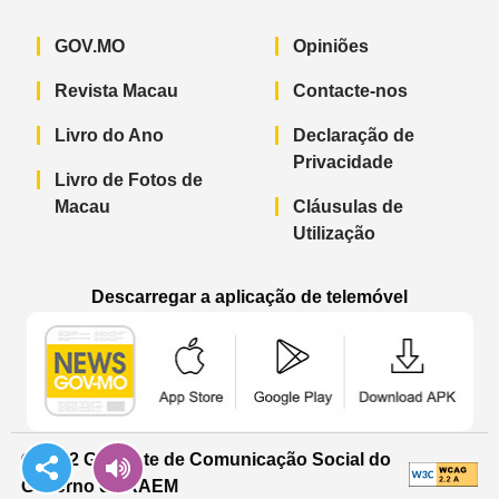
GOV.MO
Opiniões
Revista Macau
Contacte-nos
Livro do Ano
Declaração de
Privacidade
Livro de Fotos de
Macau
Cláusulas de
Utilização
Descarregar a aplicação de telemóvel
Aplicação de telemóvel “Notícias do G
Aplicação de telemóvel “
Aplicação 
© 2022 Gabinete de Comunicação Social do
Governo da RAEM