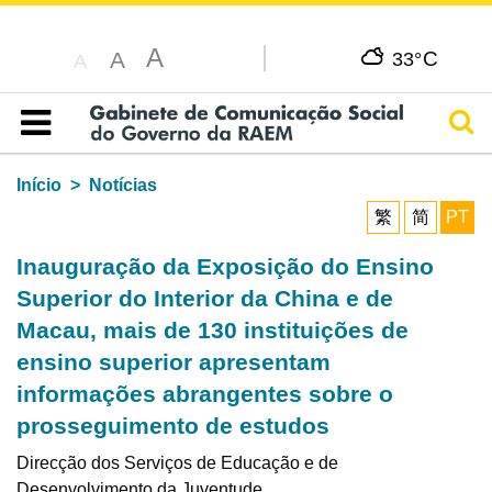
A
C
A
33°
A
Pesq
Índice
Início
Notícias
繁
简
PT
Inauguração da Exposição do Ensino
Superior do Interior da China e de
Macau, mais de 130 instituições de
ensino superior apresentam
informações abrangentes sobre o
prosseguimento de estudos
Direcção dos Serviços de Educação e de
Desenvolvimento da Juventude