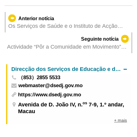
Anterior notícia
Os Serviços de Saúde e o Instituto de Acção
Social lançaram o "Curso de Formação de
Seguinte notícia
Pessoal para a Promoção da Saúde Comunitária"
Actividade “Pôr a Comunidade em Movimento”
Reforçar a capacidade de construção das
continua a realizar-se neste fim de semana
associações para criar em conjunto uma
comunidade saudável
Direcção dos Serviços de Educação e de Desenvolvimento da Juventude
（853）2855 5533
webmaster@dsedj.gov.mo
https://www.dsedj.gov.mo
os
Avenida de D. João IV, n.
7-9, 1.º andar,
Macau
+ mais