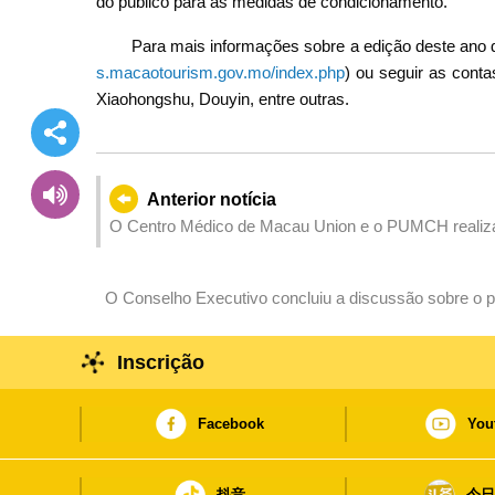
do público para as medidas de condicionamento.
Para mais informações sobre a edição deste ano do
s.macaotourism.gov.mo/index.php
) ou seguir as conta
Xiaohongshu, Douyin, entre outras.
Anterior notícia
O Centro Médico de Macau Union e o PUMCH realizar
O Conselho Executivo concluiu a discussão sobre o pro
“Organização e funcionamento da Secretaria do Cons
Inscrição
Facebook
You
抖音
今