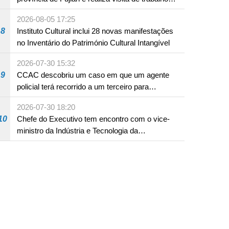
em Fuzhou
2026-08-05 17:25
8
Instituto Cultural inclui 28 novas manifestações
no Inventário do Património Cultural Intangível
2026-07-30 15:32
9
CCAC descobriu um caso em que um agente
policial terá recorrido a um terceiro para
assumir por si a culpa na sequência de uma
2026-07-30 18:20
infracção rodoviária
10
Chefe do Executivo tem encontro com o vice-
ministro da Indústria e Tecnologia da
Informação