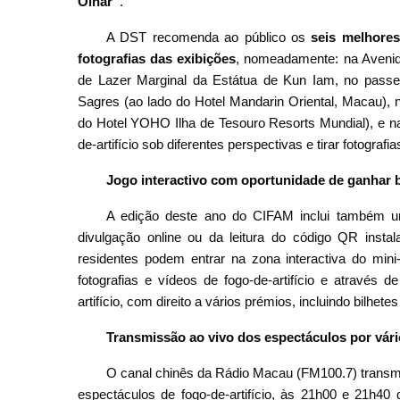
Olhar”
.
A DST recomenda ao público os
seis melhores
fotografias das exibições
, nomeadamente: na Avenid
de Lazer Marginal da Estátua de Kun Iam, no passei
Sagres (ao lado do Hotel Mandarin Oriental, Macau),
do Hotel YOHO Ilha de Tesouro Resorts Mundial), e na
de-artifício sob diferentes perspectivas e tirar fotografia
Jogo interactivo com oportunidade de ganhar b
A edição deste ano do CIFAM inclui também
divulgação online ou da leitura do código QR instala
residentes podem entrar na zona interactiva do min
fotografias e vídeos de fogo-de-artifício e através 
artifício, com direito a vários prémios, incluindo bilhete
Transmissão ao vivo dos espectáculos por vári
O canal chinês da Rádio Macau (FM100.7) transmi
espectáculos de fogo-de-artifício, às 21h00 e 21h4