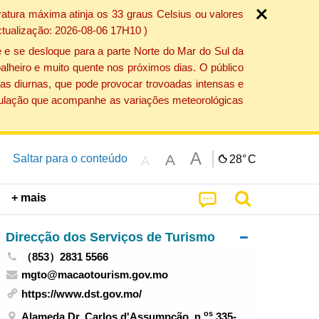
atura máxima atinja os 33 graus Celsius ou valores
ctualização: 2026-08-06 17H10 )
 e se desloque para a parte Norte do Mar do Sul da
alheiro e muito quente nos próximos dias. O público
as diurnas, que pode provocar trovoadas intensas e
população que acompanhe as variações meteorológicas
A
A
Saltar para o conteúdo
28°
C
A
+ mais
Direcção dos Serviços de Turismo
（853）2831 5566
mgto@macaotourism.gov.mo
https://www.dst.gov.mo/
os
Alameda Dr. Carlos d'Assumpção, n.
335-