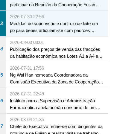
participar na Reunião da Cooperação Fujian-
Macau
2026-07-30 22:56
3
Medidas de supervisão e controlo de leite em
pó para bebés articulam-se com padrões
internacionais Serviços interdepartamentais
2026-08-03 09:01
envidam esforços para assegurar a saúde dos
4
Publicação dos preços de venda das fracções
bebés e crianças, assim como a segurança
da habitação económica nos Lotes A1 a A4 e
alimentar
A12 da Zona A dos Novos Aterros
2026-07-31 17:56
5
Ng Wai Han nomeada Coordenadora da
Comissão Executiva da Zona de Cooperação
Aprofundada entre Guangdong e Macau em
2026-07-31 22:49
Hengqin
6
Instituto para a Supervisão e Administração
Farmacêutica apela ao não consumo de um
produto com substâncias medicamentosas
2026-08-04 21:35
ocidentais
7
Chefe do Executivo reúne-se com dirigentes da
província de Fujian e realiza visita de trabalho