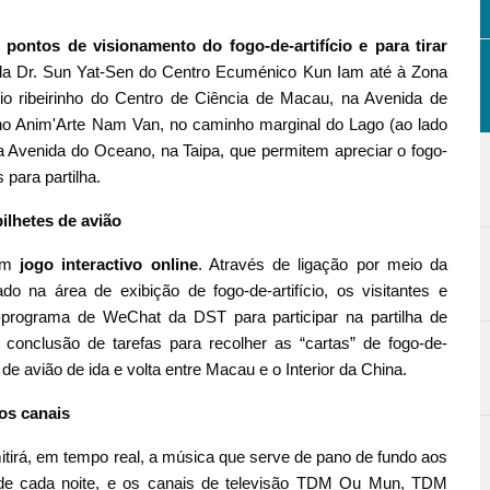
 pontos de visionamento do fogo-de-artifício e para tirar
a Dr. Sun Yat-Sen do Centro Ecuménico Kun Iam até à Zona
o ribeirinho do Centro de Ciência de Macau, na Avenida de
 no Anim'Arte Nam Van, no caminho marginal do Lago (ao lado
 Avenida do Oceano, na Taipa, que permitem apreciar o fogo-
s para partilha.
ilhetes de avião
 um
jogo interactivo online
. Através de ligação por meio da
do na área de exibição de fogo-de-artifício, os visitantes e
i-programa de WeChat da DST para participar na partilha de
de conclusão de tarefas para recolher as “cartas” de fogo-de-
s de avião de ida e volta entre Macau e o Interior da China.
os canais
tirá, em tempo real, a música que serve de pano de fundo aos
0 de cada noite, e os canais de televisão TDM Ou Mun, TDM