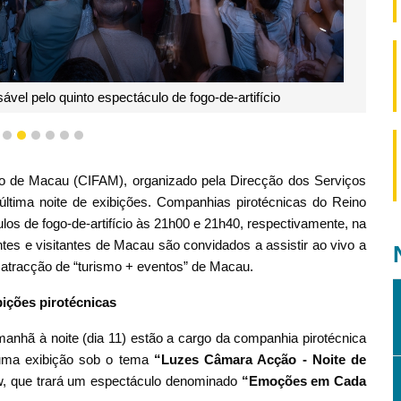
l apresentou sexta exibição do concurso
3
4
5
6
7
8
9
cio de Macau (CIFAM), organizado pela Direcção dos Serviços
ltima noite de exibições. Companhias pirotécnicas do Reino
os de fogo-de-artifício às 21h00 e 21h40, respectivamente, na
ntes e visitantes de Macau são convidados a assistir ao vivo a
 atracção de “turismo + eventos” de Macau.
bições pirotécnicas
anhã à noite (dia 11) estão a cargo da companhia pirotécnica
 uma exibição sob o tema
“Luzes Câmara Acção - Noite de
ow, que trará um espectáculo denominado
“Emoções em Cada