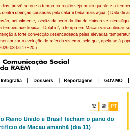
dias, prevê-se que o tempo na região seja muito quente e a temper
 contra doenças causadas pelo calor e beba mais água. ( Data de a
, actualmente, localizada perto da Ilha de Hainan se intensifique
a tempestade tropical “Dolphin”, o tempo em Macau vai continuar so
atenção à forte convecção desencadeada pelas elevadas temperatur
 monitorizar a evolução do referido sistema, pelo que, apela-se à 
 2026-08-06 17H20 )
Infografia
Dossiers
Reportagens
GOV.MO
繁
简
PT
do Reino Unido e Brasil fecham o pano do
tifício de Macau amanhã (dia 11)