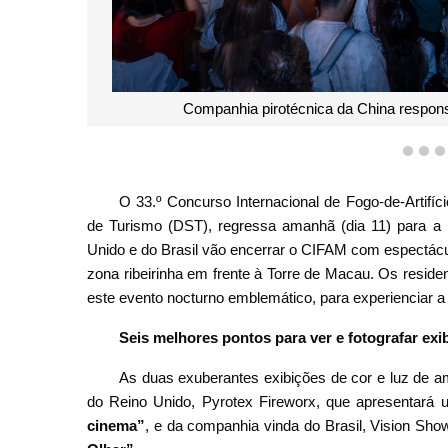
Companhia pirotécnica de Portuga
1
2
O 33.º Concurso Internacional de Fogo-de-Artifí
de Turismo (DST), regressa amanhã (dia 11) para a ú
Unido e do Brasil vão encerrar o CIFAM com espectácul
zona ribeirinha em frente à Torre de Macau. Os reside
este evento nocturno emblemático, para experienciar a
Seis melhores pontos para ver e fotografar exi
As duas exuberantes exibições de cor e luz de am
do Reino Unido, Pyrotex Fireworx, que apresentará
cinema”
, e da companhia vinda do Brasil, Vision Sh