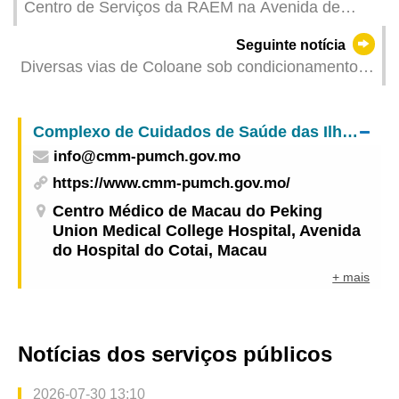
Centro de Serviços da RAEM na Avenida de
Venceslau de Morais entra em funcionamento
Seguinte notícia
hoje
Diversas vias de Coloane sob condicionamento
de trânsito a partir de 9 de Outubro devido à
reparação de pavimentos do IAM
Complexo de Cuidados de Saúde das Ilhas – Centro Médico de Macau do Peking Union Medical College Hospital
info@cmm-pumch.gov.mo
https://www.cmm-pumch.gov.mo/
Centro Médico de Macau do Peking
Union Medical College Hospital, Avenida
do Hospital do Cotai, Macau
+ mais
Notícias dos serviços públicos
2026-07-30 13:10