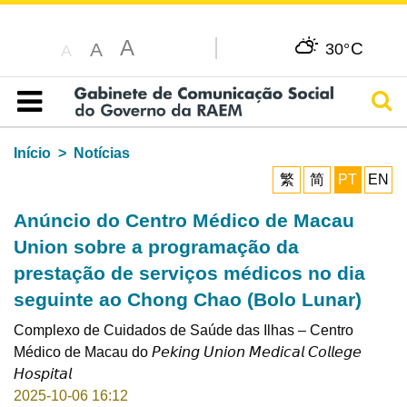
A
C
A
30°
A
Pesq
Índice
Início
Notícias
繁
简
PT
EN
Anúncio do Centro Médico de Macau
Union sobre a programação da
prestação de serviços médicos no dia
seguinte ao Chong Chao (Bolo Lunar)
Complexo de Cuidados de Saúde das Ilhas – Centro
Médico de Macau do 𝘗𝘦𝘬𝘪𝘯𝘨 𝘜𝘯𝘪𝘰𝘯 𝘔𝘦𝘥𝘪𝘤𝘢𝘭 𝘊𝘰𝘭𝘭𝘦𝘨𝘦
𝘏𝘰𝘴𝘱𝘪𝘵𝘢𝘭
2025-10-06 16:12