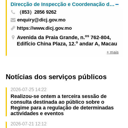
Direcção de Inspecção e Coordenação de Jogos
segurança dos visitantes
（853）2856 9262
enquiry@dicj.gov.mo
https://www.dicj.gov.mo
os
Avenida da Praia Grande, n.
762-804,
o
Edifício China Plaza, 12.
andar A, Macau
+ mais
Notícias dos serviços públicos
2026-07-25 14:22
Realizou-se ontem a terceira sessão de
consulta destinada ao público sobre o
Regime para a regulação de determinadas
actividades e eventos
2026-07-21 12:12