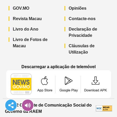
GOV.MO
Opiniões
Revista Macau
Contacte-nos
Livro do Ano
Declaração de
Privacidade
Livro de Fotos de
Macau
Cláusulas de
Utilização
Descarregar a aplicação de telemóvel
Aplicação de telemóvel “Notícias do G
Aplicação de telemóvel “
Aplicação 
© 2022 Gabinete de Comunicação Social do
Governo da RAEM