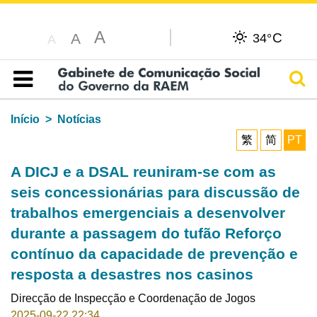
A
C
A
34°
A
Pesq
Índice
Início
Notícias
繁
简
PT
A DICJ e a DSAL reuniram-se com as
seis concessionárias para discussão de
trabalhos emergenciais a desenvolver
durante a passagem do tufão Reforço
contínuo da capacidade de prevenção e
resposta a desastres nos casinos
Direcção de Inspecção e Coordenação de Jogos
2025-09-22 22:34