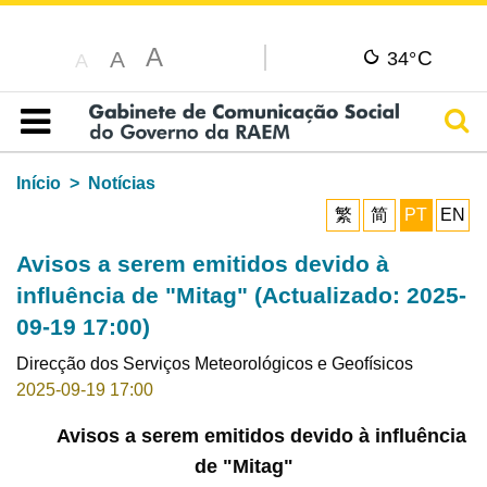
A
C
A
34°
A
Pesq
Índice
Início
Notícias
繁
简
PT
EN
Avisos a serem emitidos devido à
influência de "Mitag" (Actualizado: 2025-
09-19 17:00)
Direcção dos Serviços Meteorológicos e Geofísicos
2025-09-19 17:00
Avisos a serem emitidos devido à influência
de "Mitag"