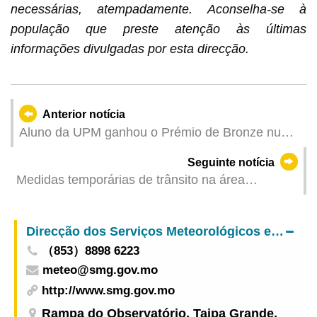
necessárias, atempadamente. Aconselha-se à
população que preste atenção às últimas
informações divulgadas por esta direcção.
Anterior notícia
Aluno da UPM ganhou o Prémio de Bronze num
concurso internacional de design
Seguinte notícia
Medidas temporárias de trânsito na área
envolvente da Nave Desportiva dos Jogos da
Ásia Oriental entre 20 e 21 de Setembro para a
Direcção dos Serviços Meteorológicos e Geofísicos
realização do Torneio de Ciclismo
（853）8898 6223
meteo@smg.gov.mo
http://www.smg.gov.mo
Rampa do Observatório, Taipa Grande,