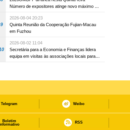
Número de expositores atinge novo máximo em
18 anos
2026-08-04 20:23
9
Quinta Reunião da Cooperação Fujian-Macau
em Fuzhou
2026-08-02 11:04
10
Secretária para a Economia e Finanças lidera
equipa em visitas às associações locais para
consolidar consensos e promover os trabalhos
nas áreas económica e social
Telegram
Weibo
Boletim
RSS
informativo