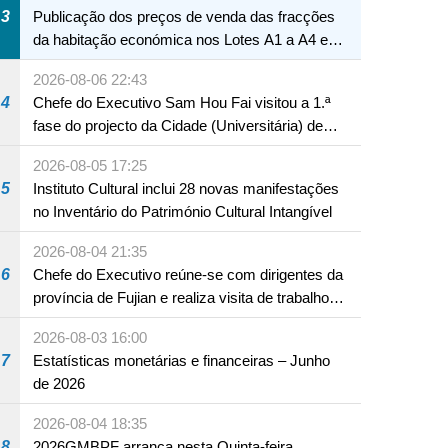
3
Publicação dos preços de venda das fracções
da habitação económica nos Lotes A1 a A4 e
A12 da Zona A dos Novos Aterros
2026-08-06 22:43
4
Chefe do Executivo Sam Hou Fai visitou a 1.ª
fase do projecto da Cidade (Universitária) de
Educação Internacional de Macau e Hengqin
2026-08-05 17:25
5
Instituto Cultural inclui 28 novas manifestações
no Inventário do Património Cultural Intangível
2026-08-04 21:35
6
Chefe do Executivo reúne-se com dirigentes da
província de Fujian e realiza visita de trabalho
em Fuzhou
2026-08-03 16:00
7
Estatísticas monetárias e financeiras – Junho
de 2026
2026-08-04 18:35
8
2026GMBPF arranca nesta Quinta-feira