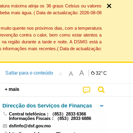
atura máxima atinja os 36 graus Celsius ou valores
 beba mais água. ( Data de actualização: 2026-08-08
e muito quente nos próximos dias, com a temperatura
revenção contra o calor, bem como estar atentos a
 na região durante a tarde e noite. A DSMG está a
s informações mais recentes.( Data de actualização:
A
A
Saltar para o conteúdo
32°
C
A
+ mais
Direcção dos Serviços de Finanças
Central telefónica：（853）2833 6366
Informações Fiscais：（853）2833 6886
dsfinfo@dsf.gov.mo