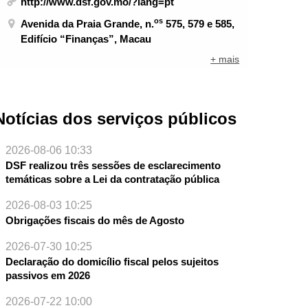
http://www.dsf.gov.mo/?lang=pt
os
Avenida da Praia Grande, n.
575, 579 e 585,
Edifício “Finanças”, Macau
+ mais
Notícias dos serviços públicos
2026-08-06 10:33
DSF realizou três sessões de esclarecimento
temáticas sobre a Lei da contratação pública
2026-08-03 10:25
Obrigações fiscais do mês de Agosto
2026-07-30 10:25
Declaração do domicílio fiscal pelos sujeitos
passivos em 2026
2026-07-22 10:00