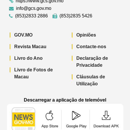
https://www.gcs.gov.mo
info@gcs.gov.mo
(853)2833 2886
(853)2835 5426
GOV.MO
Opiniões
Revista Macau
Contacte-nos
Livro do Ano
Declaração de
Privacidade
Livro de Fotos de
Macau
Cláusulas de
Utilização
Descarregar a aplicação de telemóvel
Aplicação de telemóvel “Notícias do G
Aplicação de telemóvel “
Aplicação 