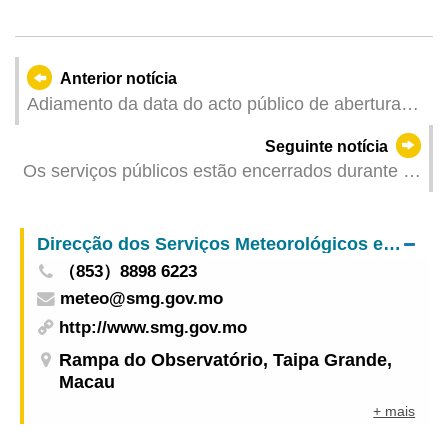
Anterior notícia
Adiamento da data do acto público de abertura
das propostas de uma obra da Direcção dos
Seguinte notícia
Serviços de Obras Públicas devido à passagem
Os serviços públicos estão encerrados durante o
de tufão
dia inteiro
Direcção dos Serviços Meteorológicos e Geofísicos
（853）8898 6223
meteo@smg.gov.mo
http://www.smg.gov.mo
Rampa do Observatório, Taipa Grande,
Macau
+ mais