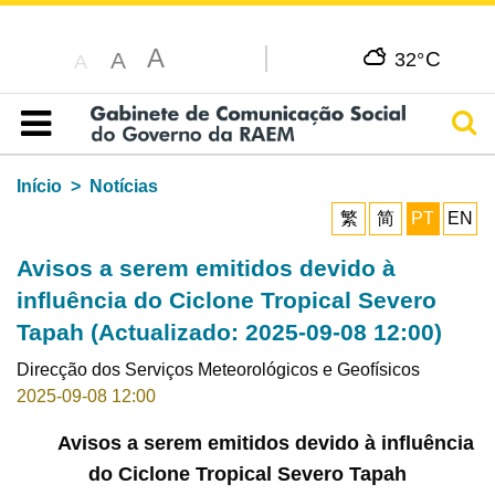
A
C
A
32°
A
Pesq
Índice
Início
Notícias
繁
简
PT
EN
Avisos a serem emitidos devido à
influência do Ciclone Tropical Severo
Tapah (Actualizado: 2025-09-08 12:00)
Direcção dos Serviços Meteorológicos e Geofísicos
2025-09-08 12:00
Avisos a serem emitidos devido à influência
do Ciclone Tropical Severo Tapah