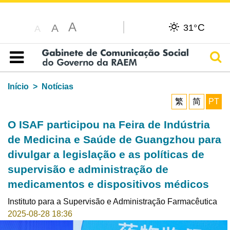
A
C
A
31°
A
Pesq
Índice
Início
Notícias
繁
简
PT
O ISAF participou na Feira de Indústria
de Medicina e Saúde de Guangzhou para
divulgar a legislação e as políticas de
supervisão e administração de
medicamentos e dispositivos médicos
Instituto para a Supervisão e Administração Farmacêutica
2025-08-28 18:36