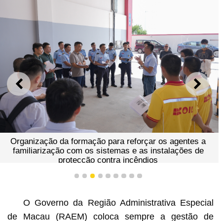
ANTERIOR
SEGU
Organização da formação para reforçar os agentes a
familiarização com os sistemas e as instalações de
protecção contra incêndios
1
2
3
4
5
6
7
8
9
O Governo da Região Administrativa Especial
de Macau (RAEM) coloca sempre a gestão de