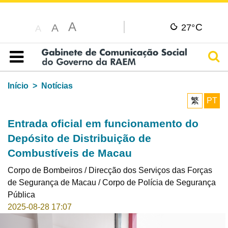
A
C
A
27°
A
Pesq
Índice
Início
Notícias
繁
PT
Entrada oficial em funcionamento do
Depósito de Distribuição de
Combustíveis de Macau
Corpo de Bombeiros / Direcção dos Serviços das Forças
de Segurança de Macau / Corpo de Polícia de Segurança
Pública
2025-08-28 17:07