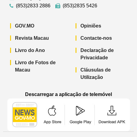
(853)2833 2886
(853)2835 5426
GOV.MO
Opiniões
Revista Macau
Contacte-nos
Livro do Ano
Declaração de
Privacidade
Livro de Fotos de
Macau
Cláusulas de
Utilização
Descarregar a aplicação de telemóvel
Aplicação de telemóvel “Notícias do G
Aplicação de telemóvel “
Aplicação 