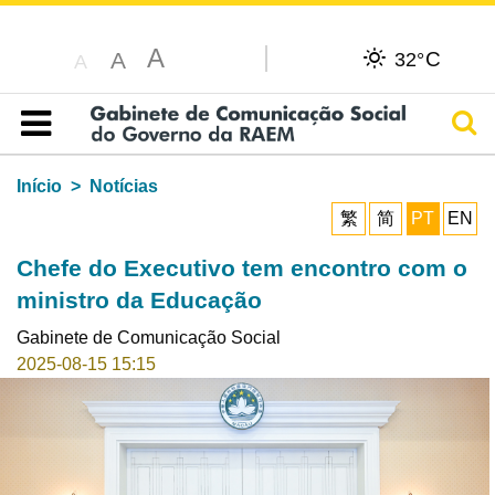
A
C
A
32°
A
Pesq
Índice
Início
Notícias
繁
简
PT
EN
Chefe do Executivo tem encontro com o
ministro da Educação
Gabinete de Comunicação Social
2025-08-15 15:15