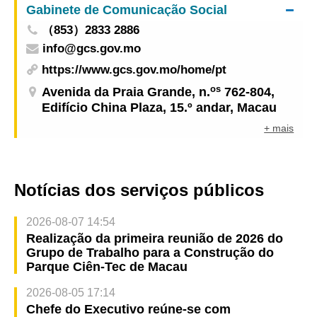
Gabinete de Comunicação Social
mosquito”(Língua Indonésia )
（853）2833 2886
info@gcs.gov.mo
https://www.gcs.gov.mo/home/pt
os
Avenida da Praia Grande, n.
762-804,
Edifício China Plaza, 15.º andar, Macau
+ mais
Notícias dos serviços públicos
2026-08-07 14:54
Realização da primeira reunião de 2026 do
Grupo de Trabalho para a Construção do
Parque Ciên-Tec de Macau
2026-08-05 17:14
Chefe do Executivo reúne-se com