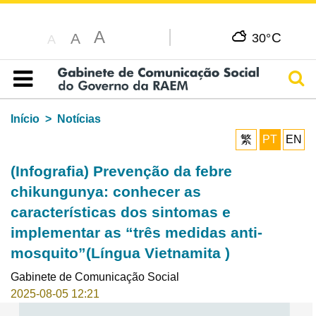
A
C
A
30°
A
Pesq
Índice
Início
Notícias
繁
PT
EN
(Infografia) Prevenção da febre
chikungunya: conhecer as
características dos sintomas e
implementar as “três medidas anti-
mosquito”(Língua Vietnamita )
Gabinete de Comunicação Social
2025-08-05 12:21