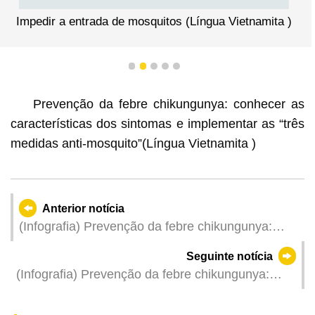
Impedir a entrada de mosquitos (Língua Vietnamita )
1
2
3
4
5
Prevenção da febre chikungunya: conhecer as
características dos sintomas e implementar as “três
medidas anti-mosquito”(Língua Vietnamita )
Anterior notícia
(Infografia) Prevenção da febre chikungunya:
conhecer as características dos sintomas e
Seguinte notícia
implementar as “três medidas anti-
(Infografia) Prevenção da febre chikungunya:
mosquito”(Língua Birmanesa)
conhecer as características dos sintomas e
implementar as “três medidas anti-