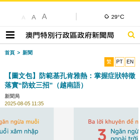
A
C
A
29°
A
搜尋
目錄
首頁
新聞
繁
PT
EN
【圖文包】防範基孔肯雅熱：掌握症狀特徵
落實“防蚊三招”（越南語）
新聞局
2025-08-05 11:35