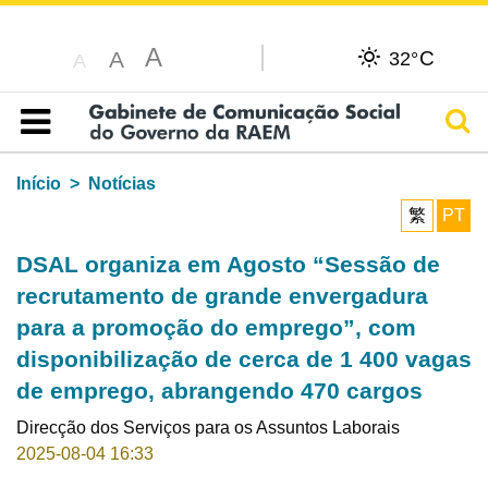
A
C
A
32°
A
Pesq
Índice
Início
Notícias
繁
PT
DSAL organiza em Agosto “Sessão de
recrutamento de grande envergadura
para a promoção do emprego”, com
disponibilização de cerca de 1 400 vagas
de emprego, abrangendo 470 cargos
Direcção dos Serviços para os Assuntos Laborais
2025-08-04 16:33