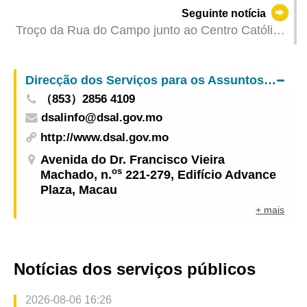
visitantes nas duas primeiras fases e sorteios de
Seguinte notícia
consumo atingiram 1,28 milhões de vezes
Troço da Rua do Campo junto ao Centro Católico
reduzido a uma faixa de rodagem até final de
Agosto
Direcção dos Serviços para os Assuntos Laborais
（853）2856 4109
dsalinfo@dsal.gov.mo
http://www.dsal.gov.mo
Avenida do Dr. Francisco Vieira
os
Machado, n.
221-279, Edifício Advance
Plaza, Macau
+ mais
Notícias dos serviços públicos
2026-08-06 16:26