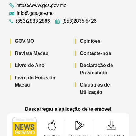
https://www.gcs.gov.mo
info@gcs.gov.mo
(853)2833 2886
(853)2835 5426
GOV.MO
Opiniões
Revista Macau
Contacte-nos
Livro do Ano
Declaração de
Privacidade
Livro de Fotos de
Macau
Cláusulas de
Utilização
Descarregar a aplicação de telemóvel
Aplicação de telemóvel “Notícias do G
Aplicação de telemóvel “
Aplicação 