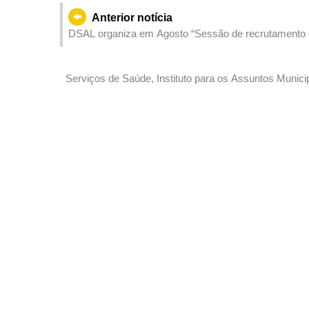
Anterior notícia
DSAL organiza em Agosto “Sessão de recrutamento 
disponibilização de cerca de 1 400 vagas de empreg
Serviços de Saúde, Instituto para os Assuntos Munic
conjunta para discutir estratégias de prevenção e con