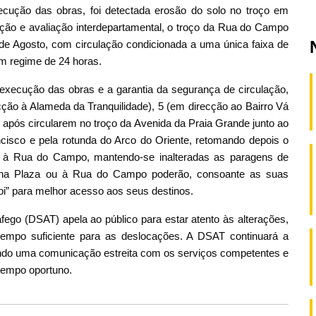
cução das obras, foi detectada erosão do solo no troço em
ção e avaliação interdepartamental, o troço da Rua do Campo
30 de Agosto, com circulação condicionada a uma única faixa de
m regime de 24 horas.
execução das obras e a garantia da segurança de circulação,
ção à Alameda da Tranquilidade), 5 (em direcção ao Bairro Vá
 após circularem no troço da Avenida da Praia Grande junto ao
ancisco e pela rotunda do Arco do Oriente, retomando depois o
o à Rua do Campo, mantendo-se inalteradas as paragens de
hina Plaza ou à Rua do Campo poderão, consoante as suas
oi” para melhor acesso aos seus destinos.
ego (DSAT) apela ao público para estar atento às alterações,
tempo suficiente para as deslocações. A DSAT continuará a
ntendo uma comunicação estreita com os serviços competentes e
tempo oportuno.