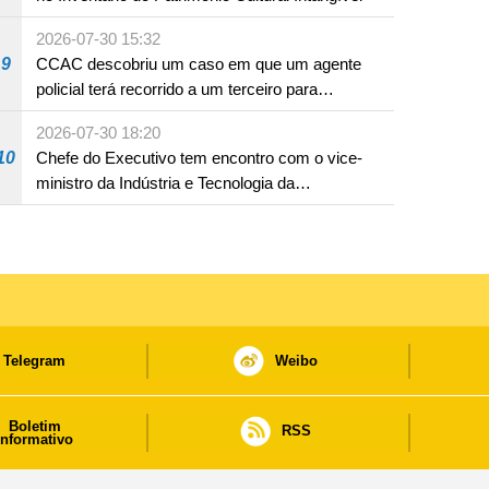
2026-07-30 15:32
9
CCAC descobriu um caso em que um agente
policial terá recorrido a um terceiro para
assumir por si a culpa na sequência de uma
2026-07-30 18:20
infracção rodoviária
10
Chefe do Executivo tem encontro com o vice-
ministro da Indústria e Tecnologia da
Informação
Telegram
Weibo
Boletim
RSS
informativo