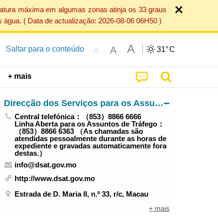
ratura máxima em algumas zonas atinja os 33 graus
 água. ( Data de actualização: 2026-08-06 06H50 )
A
A
Saltar para o conteúdo
31°
C
A
+ mais
Direcção dos Serviços para os Assuntos de Tráfego
Central telefónica：（853）8866 6666
Linha Aberta para os Assuntos de Tráfego：
（853）8866 6363 （As chamadas são
atendidas pessoalmente durante as horas de
expediente e gravadas automaticamente fora
destas.）
info@dsat.gov.mo
http://www.dsat.gov.mo
Estrada de D. Maria II, n.º 33, r/c, Macau
+ mais