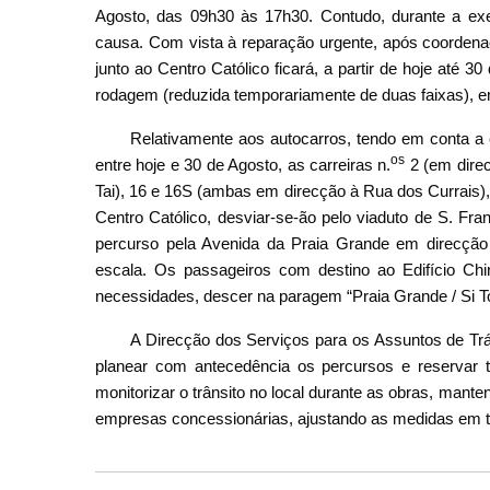
Agosto, das 09h30 às 17h30. Contudo, durante a exe
causa. Com vista à reparação urgente, após coordena
junto ao Centro Católico ficará, a partir de hoje até 
rodagem (reduzida temporariamente de duas faixas), e
Relativamente aos autocarros, tendo em conta a 
os
entre hoje e 30 de Agosto, as carreiras n.
2 (em direc
Tai), 16 e 16S (ambas em direcção à Rua dos Currais),
Centro Católico, desviar-se-ão pelo viaduto de S. Fr
percurso pela Avenida da Praia Grande em direcçã
escala. Os passageiros com destino ao Edifício C
necessidades, descer na paragem “Praia Grande / Si T
A Direcção dos Serviços para os Assuntos de Tráf
planear com antecedência os percursos e reservar 
monitorizar o trânsito no local durante as obras, ma
empresas concessionárias, ajustando as medidas em 