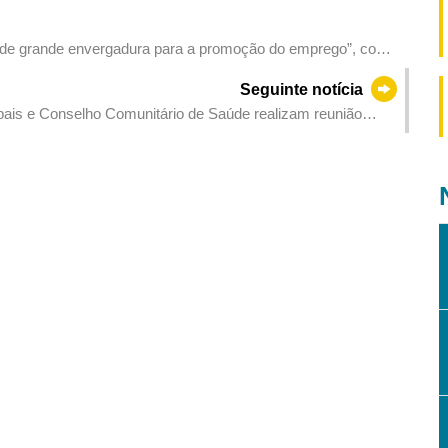
de grande envergadura para a promoção do emprego”, com
o, abrangendo 470 cargos
Seguinte notícia
ipais e Conselho Comunitário de Saúde realizam reunião
trole de doenças transmitidas por mosquitos