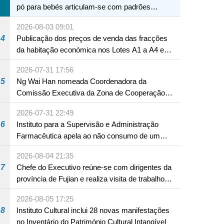
pó para bebés articulam-se com padrões
internacionais Serviços interdepartamentais
2026-08-03 09:01
envidam esforços para assegurar a saúde dos
4
Publicação dos preços de venda das fracções
bebés e crianças, assim como a segurança
da habitação económica nos Lotes A1 a A4 e
alimentar
A12 da Zona A dos Novos Aterros
2026-07-31 17:56
5
Ng Wai Han nomeada Coordenadora da
Comissão Executiva da Zona de Cooperação
Aprofundada entre Guangdong e Macau em
2026-07-31 22:49
Hengqin
6
Instituto para a Supervisão e Administração
Farmacêutica apela ao não consumo de um
produto com substâncias medicamentosas
2026-08-04 21:35
ocidentais
7
Chefe do Executivo reúne-se com dirigentes da
província de Fujian e realiza visita de trabalho
em Fuzhou
2026-08-05 17:25
8
Instituto Cultural inclui 28 novas manifestações
no Inventário do Património Cultural Intangível