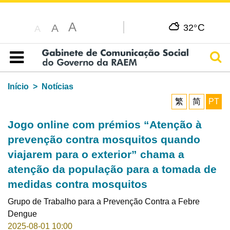
A
C
A
32°
A
Pesq
Índice
Início
Notícias
繁
简
PT
Jogo online com prémios “Atenção à
prevenção contra mosquitos quando
viajarem para o exterior” chama a
atenção da população para a tomada de
medidas contra mosquitos
Grupo de Trabalho para a Prevenção Contra a Febre
Dengue
2025-08-01 10:00