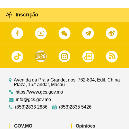
Inscrição
Avenida da Praia Grande, nos. 762-804, Edif. China
Plaza, 15.º andar, Macau
https://www.gcs.gov.mo
info@gcs.gov.mo
(853)2833 2886
(853)2835 5426
GOV.MO
Opiniões