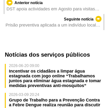
Anterior notícia
DST apoia actividades em Agosto para visitas
aprofundadas às zonas comunitárias durante as
Seguinte notícia
férias de Verão
Prisão preventiva aplicada a um indivíduo local
por suspeita de conluio com forças externas para
colocar em perigo a segurança do Estado
Notícias dos serviços públicos
2026-06-20 09:00
Incentivar os cidadãos a limpar água
estagnada com jogo online “Trabalhamos
juntos para eliminar água estagnada e tomar
medidas preventivas anti-mosquitos”
2026-03-09 20:24
Grupo de Trabalho para a Prevenção Contra
a Febre Dengue realiza reunião para discutir