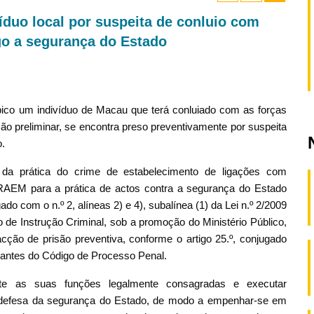
íduo local por suspeita de conluio com
go a segurança do Estado
Púbico um indivíduo de Macau que terá conluiado com as forças
ção preliminar, se encontra preso preventivamente por suspeita
o.
os da prática do crime de estabelecimento de ligações com
 RAEM para a prática de actos contra a segurança do Estado
ugado com o n.º 2, alíneas 2) e 4), subalínea (1) da Lei n.º 2/2009
o de Instrução Criminal, sob a promoção do Ministério Público,
ção de prisão preventiva, conforme o artigo 25.º, conjugado
vantes do Código de Processo Penal.
ente as suas funções legalmente consagradas e executar
a à defesa da segurança do Estado, de modo a empenhar-se em