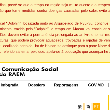
dias, prevê-se que o tempo na região seja muito quente e a tempe
ão que tome medidas contra doenças causadas pelo calor, evite ac
 “Dolphin”, localizada junto ao Arquipélago de Ryukyu, continue 
ntinental trazida pelo “Dolphin”, o tempo em Macau vai continuar
dãos devem evitar a permanência prolongada ao ar livre e tomar m
ras, que poderá provocar aguaceiros, trovoadas e rajadas de vento 
, localizada perto da Ilha de Hainan se desloque para a parte Norte
o referido sistema, pelo que, apela-se à população que acompanhe
Infografia
Dossiers
Reportagens
GOV.MO
繁
简
PT