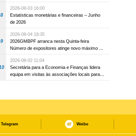
2026-08-03 16:00
8
Estatísticas monetárias e financeiras – Junho
de 2026
2026-08-04 18:35
9
2026GMBPF arranca nesta Quinta-feira
Número de expositores atinge novo máximo em
18 anos
2026-08-02 11:04
10
Secretária para a Economia e Finanças lidera
equipa em visitas às associações locais para
consolidar consensos e promover os trabalhos
nas áreas económica e social
Telegram
Weibo