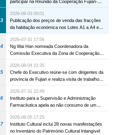
participar na Reunião da Cooperação Fujian-
Macau
2026-08-03 09:01
3
Publicação dos preços de venda das fracções
da habitação económica nos Lotes A1 a A4 e
A12 da Zona A dos Novos Aterros
2026-07-31 17:56
4
Ng Wai Han nomeada Coordenadora da
Comissão Executiva da Zona de Cooperação
Aprofundada entre Guangdong e Macau em
2026-08-04 21:35
Hengqin
5
Chefe do Executivo reúne-se com dirigentes da
província de Fujian e realiza visita de trabalho
em Fuzhou
2026-07-31 22:49
6
Instituto para a Supervisão e Administração
Farmacêutica apela ao não consumo de um
produto com substâncias medicamentosas
2026-08-05 17:25
ocidentais
7
Instituto Cultural inclui 28 novas manifestações
no Inventário do Património Cultural Intangível