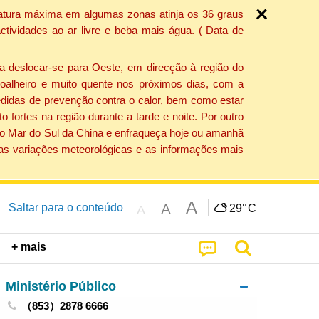
ratura máxima em algumas zonas atinja os 36 graus
tividades ao ar livre e beba mais água. ( Data de
a deslocar-se para Oeste, em direcção à região do
 soalheiro e muito quente nos próximos dias, com a
edidas de prevenção contra o calor, bem como estar
fortes na região durante a tarde e noite. Por outro
 do Mar do Sul da China e enfraqueça hoje ou amanhã
 as variações meteorológicas e as informações mais
A
A
Saltar para o conteúdo
29°
C
A
+ mais
Ministério Público
（853）2878 6666