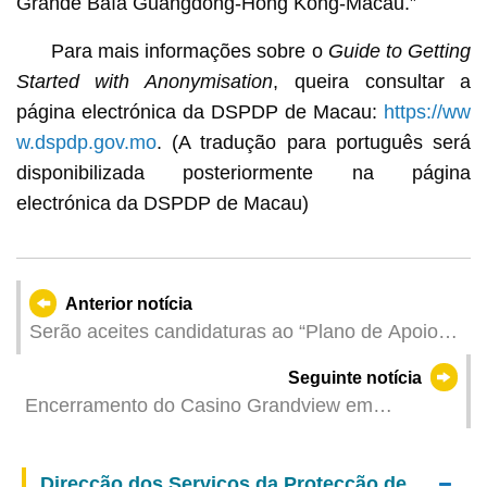
Grande Baía Guangdong-Hong Kong-Macau.”
Para mais informações sobre o
Guide
to Getting
Started with Anonymisation
, queira consultar a
página electrónica da DSPDP de Macau:
https://ww
w.dspdp.gov.mo
. (A tradução para português será
disponibilizada posteriormente na página
electrónica da DSPDP de Macau)
Anterior notícia
Serão aceites candidaturas ao “Plano de Apoio
Financeiro para Estágios do Pessoal
Seguinte notícia
Administrativo na Área Cultural e Artística”
Encerramento do Casino Grandview em
conformidade com os procedimentos previstos
Direcção dos Serviços da Protecção de Dados Pessoais