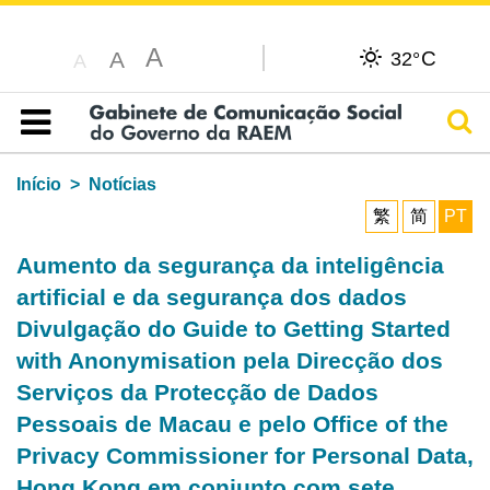
A
C
A
32°
A
Pesq
Índice
Início
Notícias
繁
简
PT
Aumento da segurança da inteligência
artificial e da segurança dos dados
Divulgação do Guide to Getting Started
with Anonymisation pela Direcção dos
Serviços da Protecção de Dados
Pessoais de Macau e pelo Office of the
Privacy Commissioner for Personal Data,
Hong Kong em conjunto com sete