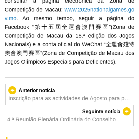
consultar a página electrónica da Zona de
Competição de Macau:
www.2025nationalgames.go
v.mo
. Ao mesmo tempo, seguir a página do
Facebook “第十五屆全運會澳門賽區”(Zona de
Competição de Macau da 15.ª edição dos Jogos
Nacionais) e a conta oficial do WeChat “全運會殘特
奧會澳門賽區”(Zona de Competição de Macau dos
Jogos Olímpicos Especiais para Deficientes).
Anterior notícia
Inscrição para as actividades de Agosto para pais
e filhos
Seguinte notícia
4.ª Reunião Plenária Ordinária do Conselho
Consultivo para o Desenvolvimento Cultural