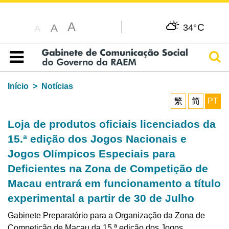
A
C
A
34°
A
Pesq
Índice
Início
Notícias
繁
简
PT
Loja de produtos oficiais licenciados da
15.ª edição dos Jogos Nacionais e
Jogos Olímpicos Especiais para
Deficientes na Zona de Competição de
Macau entrará em funcionamento a título
experimental a partir de 30 de Julho
Gabinete Preparatório para a Organização da Zona de
Competição de Macau da 15.ª edição dos Jogos