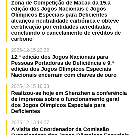
Zona de Competição de Macau da 15.a
edição dos Jogos Nacionais e Jogos
Olímpicos Especiais para Deficientes
alcançou neutralidade carbónica e obteve
certificação por entidades acreditadas,
concluindo o cancelamento de créditos de
carbono
2025-12-15 23:22
12.ª edição dos Jogos Nacionais para
Pessoas Portadoras de Deficiência e 9.ª
edição dos Jogos Olímpicos Especiais
Nacionais encerram com chaves de ouro
2025-12-15 18:33
Realizou-se hoje em Shenzhen a conferência
de imprensa sobre o funcionamento geral
dos Jogos Olímpicos Especiais para
Deficientes
2025-12-13 14:57
A visita do Coordenador da Comissão