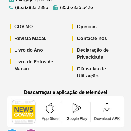
(853)2833 2886
(853)2835 5426
GOV.MO
Opiniões
Revista Macau
Contacte-nos
Livro do Ano
Declaração de
Privacidade
Livro de Fotos de
Macau
Cláusulas de
Utilização
Descarregar a aplicação de telemóvel
Aplicação de telemóvel “Notícias do G
Aplicação de telemóvel “
Aplicação 