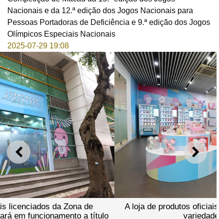
Nacionais e da 12.ª edição dos Jogos Nacionais para
Pessoas Portadoras de Deficiência e 9.ª edição dos Jogos
Olímpicos Especiais Nacionais
2025-07-29 19:08
ANTERIOR
SEGU
A loja de produtos oficiais licenciados tem uma grande
variedade de produtos