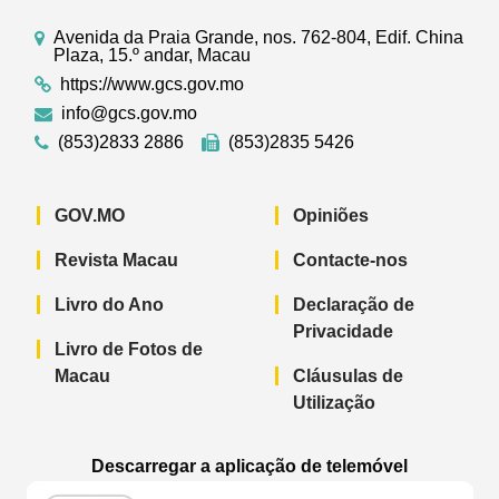
Avenida da Praia Grande, nos. 762-804, Edif. China
Plaza, 15.º andar, Macau
https://www.gcs.gov.mo
info@gcs.gov.mo
(853)2833 2886
(853)2835 5426
GOV.MO
Opiniões
Revista Macau
Contacte-nos
Livro do Ano
Declaração de
Privacidade
Livro de Fotos de
Macau
Cláusulas de
Utilização
Descarregar a aplicação de telemóvel
Aplicação de telemóvel “Notícias do G
Aplicação de telemóvel “
Aplicação 