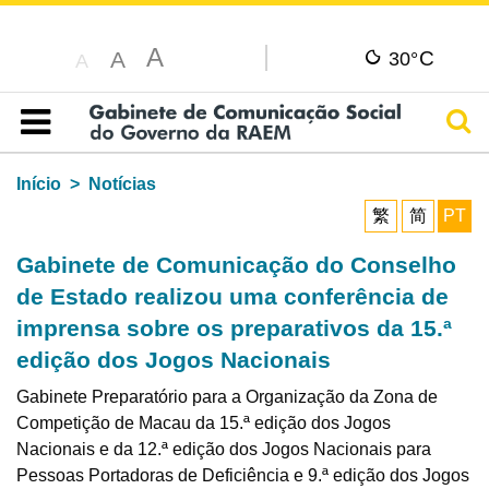
A
C
A
30°
A
Pesq
Índice
Início
Notícias
繁
简
PT
Gabinete de Comunicação do Conselho
de Estado realizou uma conferência de
imprensa sobre os preparativos da 15.ª
edição dos Jogos Nacionais
Gabinete Preparatório para a Organização da Zona de
Competição de Macau da 15.ª edição dos Jogos
Nacionais e da 12.ª edição dos Jogos Nacionais para
Pessoas Portadoras de Deficiência e 9.ª edição dos Jogos