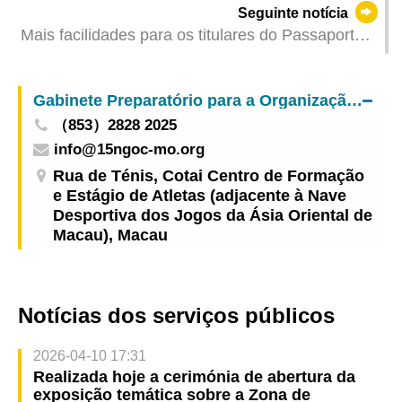
Seguinte notícia
a Pequim para visitar a Administração Nacional
Mais facilidades para os titulares do Passaporte e
de Produtos Médicos
do Título de Viagem da RAEM
Gabinete Preparatório para a Organização da Zona de Competição de Macau da 15.ª edição dos Jogos Nacionais e da 12.ª edição dos Jogos Nacionais para Pessoas Portadoras de Deficiência e 9.ª edição dos Jogos Olímpicos Especiais Nacionais
（853）2828 2025
info@15ngoc-mo.org
Rua de Ténis, Cotai Centro de Formação
e Estágio de Atletas (adjacente à Nave
Desportiva dos Jogos da Ásia Oriental de
Macau), Macau
Notícias dos serviços públicos
2026-04-10 17:31
Realizada hoje a cerimónia de abertura da
exposição temática sobre a Zona de