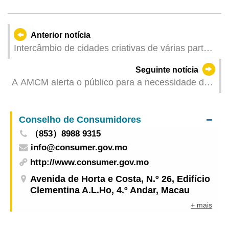
Anterior notícia
Intercâmbio de cidades criativas de várias partes
do mundo nas zonas comunitárias e experiência
Seguinte notícia
da diversificação do “turismo +” de Macau
A AMCM alerta o público para a necessidade de
dispensar particular atenção às páginas
electrónicas e informações de instituições
Conselho de Consumidores
financeiras fraudulentas
（853）8988 9315
info@consumer.gov.mo
http://www.consumer.gov.mo
Avenida de Horta e Costa, N.º 26, Edifício
Clementina A.L.Ho, 4.º Andar, Macau
+ mais