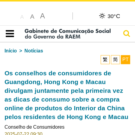
A
C
A
30°
A
Pesq
Índice
Início
Notícias
繁
简
PT
Os conselhos de consumidores de
Guangdong, Hong Kong e Macau
divulgam juntamente pela primeira vez
as dicas de consumo sobre a compra
online de produtos do Interior da China
pelos residentes de Hong Kong e Macau
Conselho de Consumidores
2025-07-22 09:30