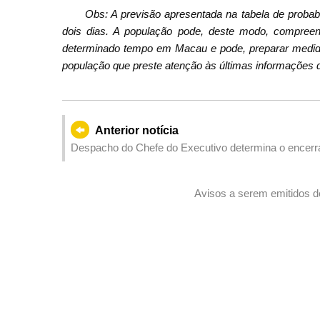
Obs: A previsão apresentada na tabela de proba
dois dias. A população pode, deste modo, compreend
determinado tempo em Macau e pode, preparar medid
população que preste atenção às últimas informações d
Anterior notícia
Despacho do Chefe do Executivo determina o encerra
RAEM e Zhuhai a partir das 06h00 do dia 20 de Julho
Avisos a serem emitidos de