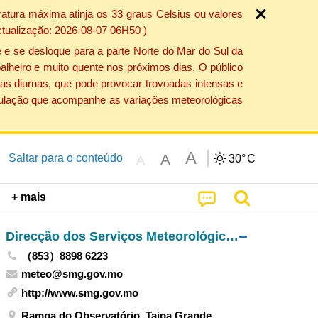
atura máxima atinja os 33 graus Celsius ou valores
ctualização: 2026-08-07 06H50 )
 e se desloque para a parte Norte do Mar do Sul da
alheiro e muito quente nos próximos dias. O público
as diurnas, que pode provocar trovoadas intensas e
população que acompanhe as variações meteorológicas
A
A
Saltar para o conteúdo
30°
C
A
+ mais
Direcção dos Serviços Meteorológicos e Geofísicos
（853）8898 6223
meteo@smg.gov.mo
http://www.smg.gov.mo
Rampa do Observatório, Taipa Grande,