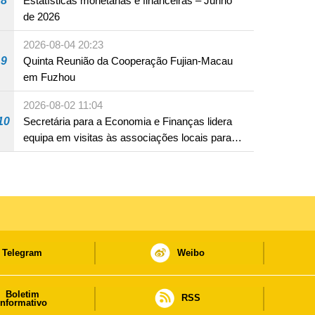
8
Estatísticas monetárias e financeiras – Junho
de 2026
2026-08-04 20:23
9
Quinta Reunião da Cooperação Fujian-Macau
em Fuzhou
2026-08-02 11:04
10
Secretária para a Economia e Finanças lidera
equipa em visitas às associações locais para
consolidar consensos e promover os trabalhos
nas áreas económica e social
Telegram
Weibo
Boletim
RSS
informativo