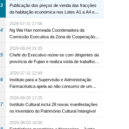
3
Publicação dos preços de venda das fracções
da habitação económica nos Lotes A1 a A4 e
A12 da Zona A dos Novos Aterros
2026-07-31 17:56
4
Ng Wai Han nomeada Coordenadora da
Comissão Executiva da Zona de Cooperação
Aprofundada entre Guangdong e Macau em
2026-08-04 21:35
Hengqin
5
Chefe do Executivo reúne-se com dirigentes da
província de Fujian e realiza visita de trabalho
em Fuzhou
2026-07-31 22:49
6
Instituto para a Supervisão e Administração
Farmacêutica apela ao não consumo de um
produto com substâncias medicamentosas
2026-08-05 17:25
ocidentais
7
Instituto Cultural inclui 28 novas manifestações
no Inventário do Património Cultural Intangível
2026-08-03 16:00