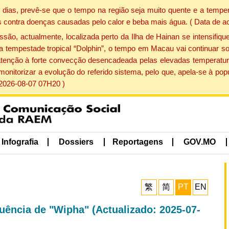
dias, prevê-se que o tempo na região seja muito quente e a temper
 contra doenças causadas pelo calor e beba mais água. ( Data de a
, actualmente, localizada perto da Ilha de Hainan se intensifique
a tempestade tropical “Dolphin”, o tempo em Macau vai continuar so
atenção à forte convecção desencadeada pelas elevadas temperatur
 monitorizar a evolução do referido sistema, pelo que, apela-se à 
 2026-08-07 07H20 )
Infografia
Dossiers
Reportagens
GOV.MO
繁
简
PT
EN
luência de "Wipha" (Actualizado: 2025-07-