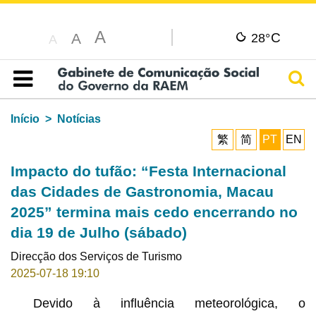
A
C
A
28°
A
Pesq
Índice
Início
Notícias
繁
简
PT
EN
Impacto do tufão: “Festa Internacional
das Cidades de Gastronomia, Macau
2025” termina mais cedo encerrando no
dia 19 de Julho (sábado)
Direcção dos Serviços de Turismo
2025-07-18 19:10
Devido à influência meteorológica, o