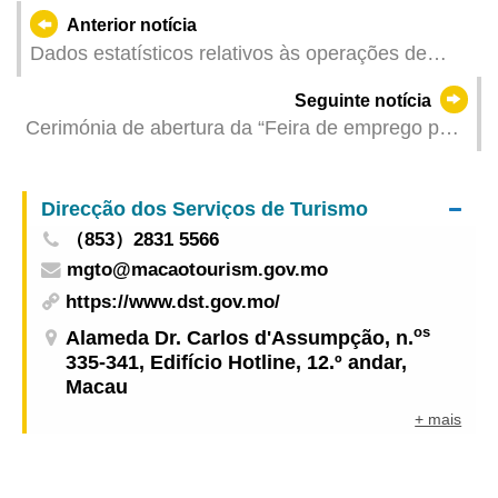
Anterior notícia
Dados estatísticos relativos às operações de
combate aos trabalhadores ilegais dos meses de
Seguinte notícia
Junho de 2025
Cerimónia de abertura da “Feira de emprego para
jovens 2025” Diversos sectores de actividade
unem esforços para apoiar o desenvolvimento da
Direcção dos Serviços de Turismo
carreira profissional dos jovens
（853）2831 5566
mgto@macaotourism.gov.mo
https://www.dst.gov.mo/
os
Alameda Dr. Carlos d'Assumpção, n.
335-341, Edifício Hotline, 12.º andar,
Macau
+ mais