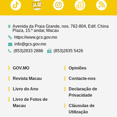
Avenida da Praia Grande, nos. 762-804, Edif. China
Plaza, 15.º andar, Macau
https://www.gcs.gov.mo
info@gcs.gov.mo
(853)2833 2886
(853)2835 5426
GOV.MO
Opiniões
Revista Macau
Contacte-nos
Livro do Ano
Declaração de
Privacidade
Livro de Fotos de
Macau
Cláusulas de
Utilização