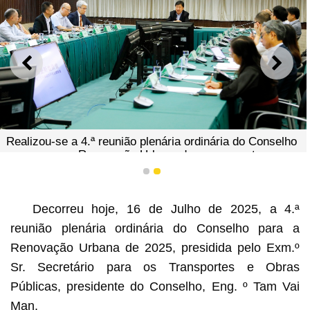
ANTERIOR
SEGU
Realizou-se a 4.ª reunião plenária ordinária do Conselho
para a Renovação Urbana do ano corrente
1
2
Decorreu hoje, 16 de Julho de 2025, a 4.ª
reunião plenária ordinária do Conselho para a
Renovação Urbana de 2025, presidida pelo Exm.º
Sr. Secretário para os Transportes e Obras
Públicas, presidente do Conselho, Eng. º Tam Vai
Man.