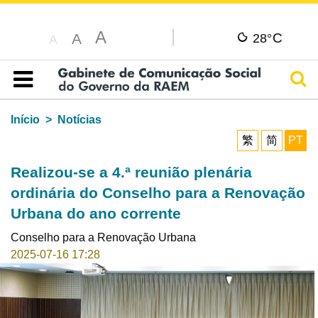
A
C
A
28°
A
Pesq
Índice
Início
Notícias
繁
简
PT
Realizou-se a 4.ª reunião plenária
ordinária do Conselho para a Renovação
Urbana do ano corrente
Conselho para a Renovação Urbana
2025-07-16 17:28