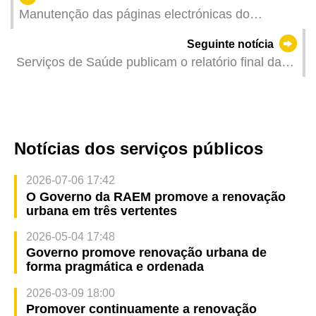
Manutenção das páginas electrónicas do
Gabinete do Secretário para a Segurança e das
Seguinte notícia
forças de segurança
Serviços de Saúde publicam o relatório final da
consulta pública sobre o “Regime Jurídico para o
exercício de actividade das instituições privadas
prestadoras de cuidados de saúde
Notícias dos serviços públicos
2026-07-06 17:42
O Governo da RAEM promove a renovação
urbana em três vertentes
2026-05-04 17:48
Governo promove renovação urbana de
forma pragmática e ordenada
2026-03-09 18:00
Promover continuamente a renovação