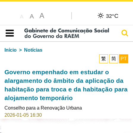
A
C
A
32°
A
Pesq
Índice
Início
Notícias
繁
简
PT
Governo empenhado em estudar o
alargamento do âmbito da aplicação da
habitação para troca e da habitação para
alojamento temporário
Conselho para a Renovação Urbana
2026-01-05 16:30