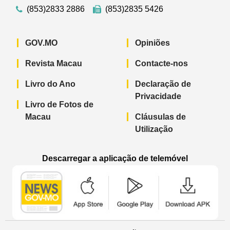
(853)2833 2886
(853)2835 5426
GOV.MO
Opiniões
Revista Macau
Contacte-nos
Livro do Ano
Declaração de
Privacidade
Livro de Fotos de
Macau
Cláusulas de
Utilização
Descarregar a aplicação de telemóvel
Aplicação de telemóvel “Notícias do G
Aplicação de telemóvel “
Aplicação 