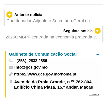
Anterior notícia
Coordenador-Adjunto e Secretário-Geral da
Comissão Organizadora da 15.ª edição dos
Seguinte notícia
Jogos Nacionais e Coordenador da Comissão
2025GMBPF centrada na economia prateada e
Executiva da Zona de Competição de
nas tendências nacionais para criar novas
Guangdong, Wang Xi visitou Macau
oportunidades de negócio em indústrias
Gabinete de Comunicação Social
diversificadas
（853）2833 2886
info@gcs.gov.mo
https://www.gcs.gov.mo/home/pt
os
Avenida da Praia Grande, n.
762-804,
Edifício China Plaza, 15.º andar, Macau
+ mais