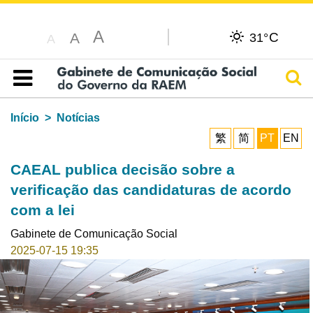
A
C
A
31°
A
Pesq
Índice
Início
Notícias
繁
简
PT
EN
CAEAL publica decisão sobre a
verificação das candidaturas de acordo
com a lei
Gabinete de Comunicação Social
2025-07-15 19:35