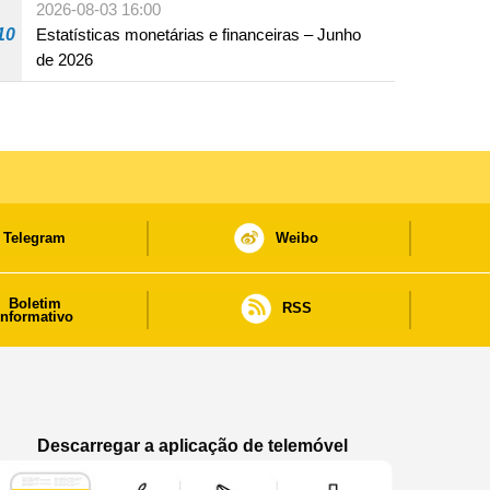
2026-08-03 16:00
10
Estatísticas monetárias e financeiras – Junho
de 2026
Telegram
Weibo
Boletim
RSS
informativo
Descarregar a aplicação de telemóvel
Aplicação de telemóvel “Notícias do Governo
Aplicação de telemóvel “Notícia
Aplicação de telem