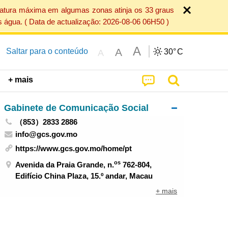
ratura máxima em algumas zonas atinja os 33 graus
 água. ( Data de actualização: 2026-08-06 06H50 )
A
A
Saltar para o conteúdo
30°
C
A
+ mais
Gabinete de Comunicação Social
（853）2833 2886
info@gcs.gov.mo
https://www.gcs.gov.mo/home/pt
os
Avenida da Praia Grande, n.
762-804,
Edifício China Plaza, 15.º andar, Macau
+ mais