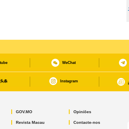
tube
WeChat
日头条
Instagram
GOV.MO
Opiniões
Revista Macau
Contacte-nos