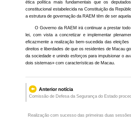
ética política mais fundamentais que os deputad
constitucional estabelecida na Constituição da Repúbl
a estrutura de governação da RAEM têm de ser aquel
O Governo da RAEM irá continuar a prestar todo
lei, com vista a concretizar e implementar plename
eficazmente a realização bem-sucedida das eleições p
direitos e liberdades de que os residentes de Macau 
da sociedade e unindo esforços para impulsionar o av
dois sistemas» com características de Macau.
Anterior notícia
Comissão de Defesa da Segurança do Estado procede,
candidatos
Realização com sucesso das primeiras duas sessões d
Publicitária”