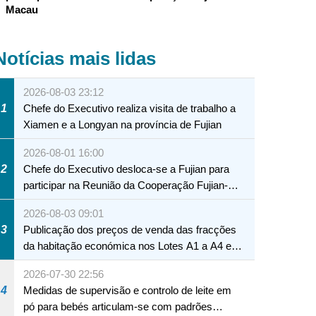
Macau
Notícias mais lidas
2026-08-03 23:12
1
Chefe do Executivo realiza visita de trabalho a
Xiamen e a Longyan na província de Fujian
2026-08-01 16:00
2
Chefe do Executivo desloca-se a Fujian para
participar na Reunião da Cooperação Fujian-
Macau
2026-08-03 09:01
3
Publicação dos preços de venda das fracções
da habitação económica nos Lotes A1 a A4 e
A12 da Zona A dos Novos Aterros
2026-07-30 22:56
4
Medidas de supervisão e controlo de leite em
pó para bebés articulam-se com padrões