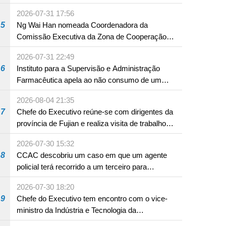
internacionais Serviços interdepartamentais
2026-07-31 17:56
envidam esforços para assegurar a saúde dos
5
Ng Wai Han nomeada Coordenadora da
bebés e crianças, assim como a segurança
Comissão Executiva da Zona de Cooperação
alimentar
Aprofundada entre Guangdong e Macau em
2026-07-31 22:49
Hengqin
6
Instituto para a Supervisão e Administração
Farmacêutica apela ao não consumo de um
produto com substâncias medicamentosas
2026-08-04 21:35
ocidentais
7
Chefe do Executivo reúne-se com dirigentes da
província de Fujian e realiza visita de trabalho
em Fuzhou
2026-07-30 15:32
8
CCAC descobriu um caso em que um agente
policial terá recorrido a um terceiro para
assumir por si a culpa na sequência de uma
2026-07-30 18:20
infracção rodoviária
9
Chefe do Executivo tem encontro com o vice-
ministro da Indústria e Tecnologia da
Informação