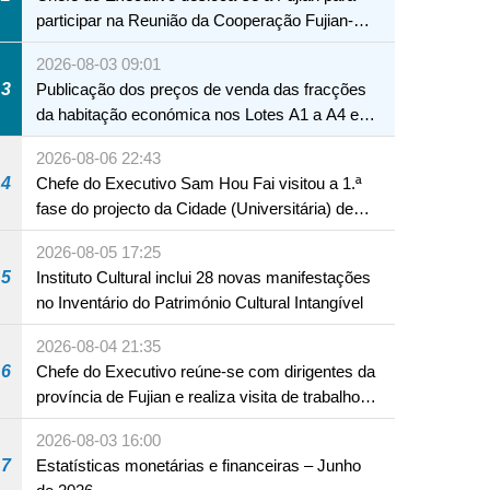
participar na Reunião da Cooperação Fujian-
Macau
2026-08-03 09:01
3
Publicação dos preços de venda das fracções
da habitação económica nos Lotes A1 a A4 e
A12 da Zona A dos Novos Aterros
2026-08-06 22:43
4
Chefe do Executivo Sam Hou Fai visitou a 1.ª
fase do projecto da Cidade (Universitária) de
Educação Internacional de Macau e Hengqin
2026-08-05 17:25
5
Instituto Cultural inclui 28 novas manifestações
no Inventário do Património Cultural Intangível
2026-08-04 21:35
6
Chefe do Executivo reúne-se com dirigentes da
província de Fujian e realiza visita de trabalho
em Fuzhou
2026-08-03 16:00
7
Estatísticas monetárias e financeiras – Junho