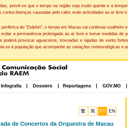
dias, prevê-se que o tempo na região seja muito quente e a temper
contra doenças causadas pelo calor, evite actividades ao ar livre e
eriférica do "Dolphin", o tempo em Macau vai continuar soalheiro 
evitar a permanência prolongada ao ar livre e tomar medidas de p
 poderá provocar aguaceiros, trovoadas e rajadas de vento fortes
apela-se à população que acompanhe as variações meteorológicas e a
Infografia
Dossiers
Reportagens
GOV.MO
繁
简
PT
EN
ada de Concertos da Orquestra de Macau