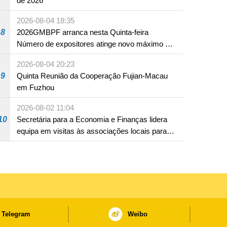
de 2026
2026-08-04 18:35
8
2026GMBPF arranca nesta Quinta-feira
Número de expositores atinge novo máximo em
18 anos
2026-08-04 20:23
9
Quinta Reunião da Cooperação Fujian-Macau
em Fuzhou
2026-08-02 11:04
10
Secretária para a Economia e Finanças lidera
equipa em visitas às associações locais para
consolidar consensos e promover os trabalhos
nas áreas económica e social
Telegram
Weibo