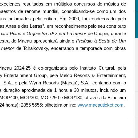
excelentes resultados em múltiplos concursos de música de
 maestros de renome mundial, consolidando-se como um dos
buns aclamados pela crítica. Em 2000, foi condecorado pelo
as Artes e das Letras”, em reconhecimento pelo seu contributo
para Piano e Orquestra n.º 2 em Fá menor
de Chopin, durante
questra de Macau apresentará ainda o
Prelúdio à Sesta de Um
i menor
de Tchaikovsky, encerrando a temporada com obras
au 2024-25 é co-organizada pelo Instituto Cultural, pela
y Entertainment Group, pela Melco Resorts & Entertainment,
, S.A., e pela Wynn Resorts (Macau), S.A., contando com o
a duração aproximada de 1 hora e 30 minutos, incluindo um
 de MOP400, MOP300, MOP250 e MOP180, através da Bilheteira
24 horas): 2855 5555; bilheteira online:
www.macauticket.com
.