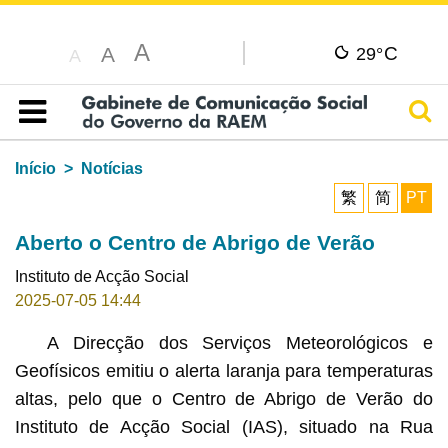
A
C
A
29°
A
Pesq
Índice
Início
Notícias
繁
简
PT
Aberto o Centro de Abrigo de Verão
Instituto de Acção Social
2025-07-05 14:44
A Direcção dos Serviços Meteorológicos e
Geofísicos emitiu o alerta laranja para temperaturas
altas, pelo que o Centro de Abrigo de Verão do
Instituto de Acção Social (IAS), situado na Rua