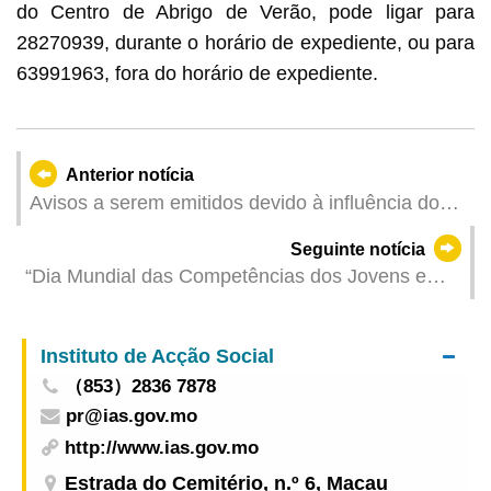
do Centro de Abrigo de Verão, pode ligar para
28270939, durante o horário de expediente, ou para
63991963, fora do horário de expediente.
Anterior notícia
Avisos a serem emitidos devido à influência do
Ciclone Tropical Severo Danas (Actualizado:
Seguinte notícia
2025-07-05 17:00)
“Dia Mundial das Competências dos Jovens e
Carnaval de Experimentação das Profissões
2025” para encorajar os jovens a aprender
Instituto de Acção Social
técnicas profissionais
（853）2836 7878
pr@ias.gov.mo
http://www.ias.gov.mo
Estrada do Cemitério, n.º 6, Macau