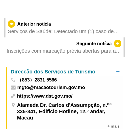
Anterior notícia
Serviços de Saúde: Detectado um (1) caso de
infecção colectiva de gripe
Seguinte notícia
Inscrições com marcação prévia abertas para a
“Feira de emprego para jovens 2025” a partir de 4
de Julho
Direcção dos Serviços de Turismo
（853）2831 5566
mgto@macaotourism.gov.mo
https://www.dst.gov.mo/
os
Alameda Dr. Carlos d'Assumpção, n.
335-341, Edifício Hotline, 12.º andar,
Macau
+ mais