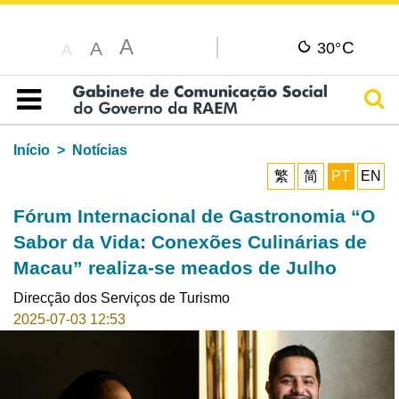
A
C
A
30°
A
Pesq
Índice
Início
Notícias
繁
简
PT
EN
Fórum Internacional de Gastronomia “O
Sabor da Vida: Conexões Culinárias de
Macau” realiza-se meados de Julho
Direcção dos Serviços de Turismo
2025-07-03 12:53