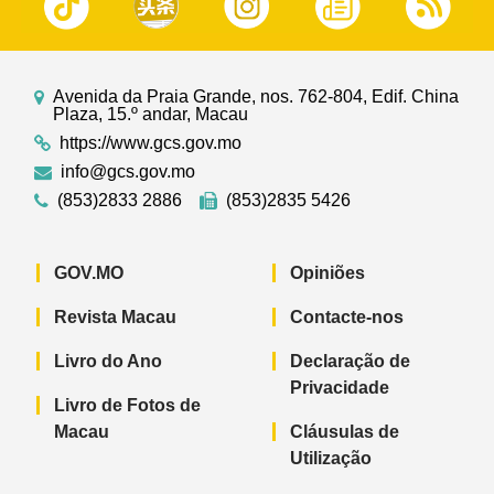
Avenida da Praia Grande, nos. 762-804, Edif. China
Plaza, 15.º andar, Macau
https://www.gcs.gov.mo
info@gcs.gov.mo
(853)2833 2886
(853)2835 5426
GOV.MO
Opiniões
Revista Macau
Contacte-nos
Livro do Ano
Declaração de
Privacidade
Livro de Fotos de
Macau
Cláusulas de
Utilização