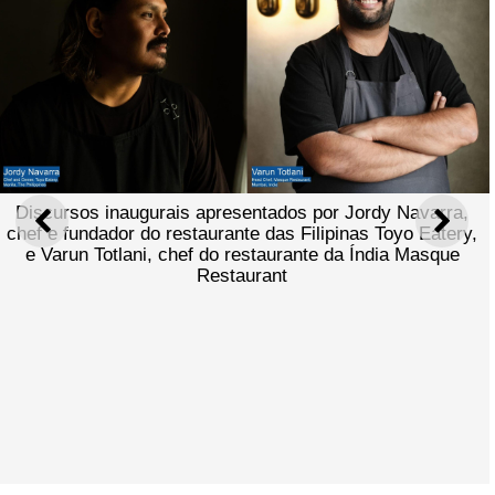
Discursos inaugurais apresentados por Jordy Navarra,
ANTERIOR
SEGU
chef e fundador do restaurante das Filipinas Toyo Eatery,
e Varun Totlani, chef do restaurante da Índia Masque
Restaurant