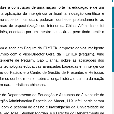
 sobre a construção de uma nação forte na educação e de um
 aplicação da inteligência artificial, a inovação científica e
ino superior, nos quais puderam conhecer profundamente as
eas de especialização do Interior da China. Além disso, foi
hinês, orientado por um mestre nesta área, permitindo sentir o
taram a sede em Pequim da iFLYTEK, empresa de voz inteligente
tercâmbio com o Vice-Director Geral da iFLYTEK (Pequim), Xing
eligente de Pequim, Gao Qianhai, sobre as aplicações dos
 as tecnologias educativas avançadas baseadas em inteligência
Museu do Palácio e o Centro de Gestão de Presentes e Relíquias
dar os conhecimentos sobre a longa história e cultura da nação
 características chinesas.
e do Departamento de Educação e Assuntos de Juventude do
ião Administrativa Especial de Macau, Li Xuefei, participaram
o com o pessoal de ensino e investigação da Universidade de
 de São José, Stephen Morgan, e o Director do Departamento de