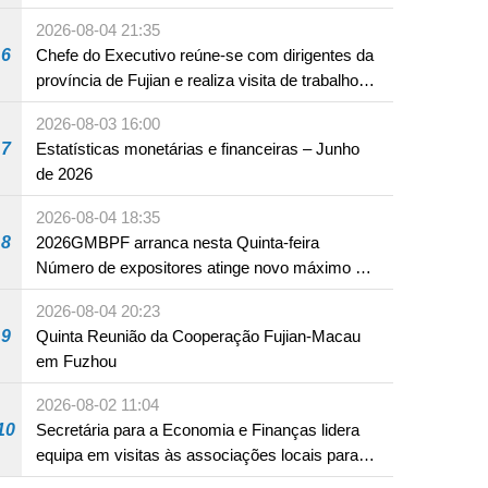
2026-08-04 21:35
6
Chefe do Executivo reúne-se com dirigentes da
província de Fujian e realiza visita de trabalho
em Fuzhou
2026-08-03 16:00
7
Estatísticas monetárias e financeiras – Junho
de 2026
2026-08-04 18:35
8
2026GMBPF arranca nesta Quinta-feira
Número de expositores atinge novo máximo em
18 anos
2026-08-04 20:23
9
Quinta Reunião da Cooperação Fujian-Macau
em Fuzhou
2026-08-02 11:04
10
Secretária para a Economia e Finanças lidera
equipa em visitas às associações locais para
consolidar consensos e promover os trabalhos