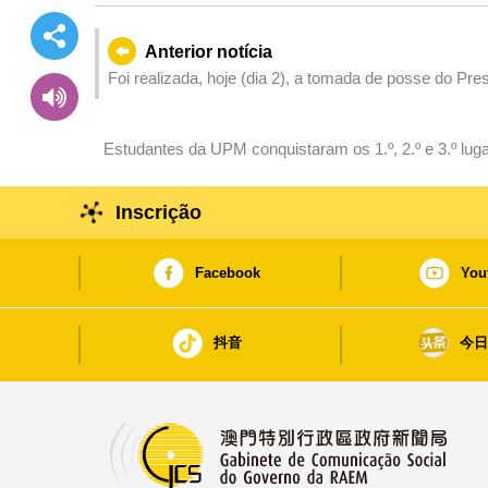
Anterior notícia
Foi realizada, hoje (dia 2), a tomada de posse do Pr
Estudantes da UPM conquistaram os 1.º, 2.º e 3.º luga
Competências em Softwares de Design Multimédia p
Inscrição
Facebook
You
抖音
今