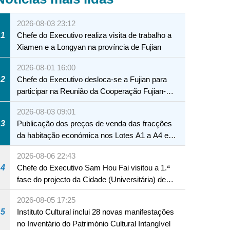
2026-08-03 23:12
1
Chefe do Executivo realiza visita de trabalho a
Xiamen e a Longyan na província de Fujian
2026-08-01 16:00
2
Chefe do Executivo desloca-se a Fujian para
participar na Reunião da Cooperação Fujian-
Macau
2026-08-03 09:01
3
Publicação dos preços de venda das fracções
da habitação económica nos Lotes A1 a A4 e
A12 da Zona A dos Novos Aterros
2026-08-06 22:43
4
Chefe do Executivo Sam Hou Fai visitou a 1.ª
fase do projecto da Cidade (Universitária) de
Educação Internacional de Macau e Hengqin
2026-08-05 17:25
5
Instituto Cultural inclui 28 novas manifestações
no Inventário do Património Cultural Intangível