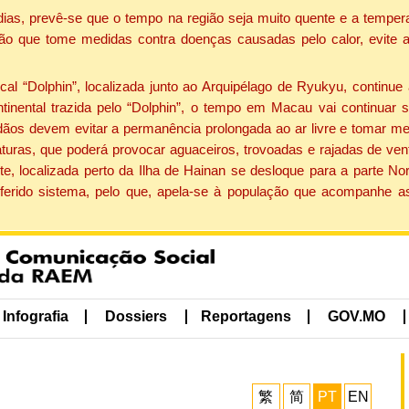
dias, prevê-se que o tempo na região seja muito quente e a tempe
ão que tome medidas contra doenças causadas pelo calor, evite ac
 “Dolphin”, localizada junto ao Arquipélago de Ryukyu, continue 
ntinental trazida pelo “Dolphin”, o tempo em Macau vai continuar
dãos devem evitar a permanência prolongada ao ar livre e tomar m
ras, que poderá provocar aguaceiros, trovoadas e rajadas de vento 
e, localizada perto da Ilha de Hainan se desloque para a parte No
ferido sistema, pelo que, apela-se à população que acompanhe a
Infografia
Dossiers
Reportagens
GOV.MO
繁
简
PT
EN