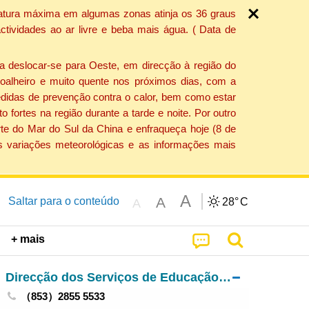
ratura máxima em algumas zonas atinja os 36 graus
tividades ao ar livre e beba mais água. ( Data de
a deslocar-se para Oeste, em direcção à região do
 soalheiro e muito quente nos próximos dias, com a
edidas de prevenção contra o calor, bem como estar
fortes na região durante a tarde e noite. Por outro
rte do Mar do Sul da China e enfraqueça hoje (8 de
s variações meteorológicas e as informações mais
A
A
Saltar para o conteúdo
28°
C
A
+ mais
Direcção dos Serviços de Educação e de Desenvolvimento da Juventude
（853）2855 5533